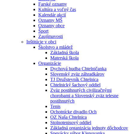
Farské oznamy
Kultúra a voľný čas
Kalendár akcií
Oznamy MŠ
Oznamy obce
Šport
Zaujímavosti
Inštitúcie v obci
Školstvo a mládež
Základná škola
Materská škola
Organizácie
Dychová hudba Chtelničanka
Slovenský zväz záhradkárov
TJ Družstevník Chtelnica
Chtelnický šachový oddiel
Zväz postihnutých civilizačnými
chorobami a Slovenský zväz telesne
postihnutých
Tenis
Ochotnícke divadlo Och
OZ Naša Chtelnica
Stolnotenisový oddiel
Základná organizácia jednoty dôchodcov
Spevácky súbor Klenovanka