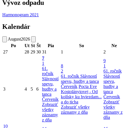
Vývoz odpadu
Harmonogram 2021
Kalendár
August
2026
Po
Ut
St
Št
Pia
So
Ne
27
28
29
30
31
1
2
7
9
1
8
1
61.
2
61. ročník
ročník
61. ročník Slávností
Slávností
Slávností
spevu, hudby a tanca
spevu,
spevu,
Červeník
Pocta Eve
hudby a
3
4
5
6
hudby a
Kostolányiovej - Od
tanca
tanca
kolísky ku hviezdam...
Červeník
Červeník
a do ticha
Zobraziť
Zobraziť
Zobraziť všetky
všetky
všetky
záznamy z dňa
záznamy z
záznamy
dňa
z dňa
10