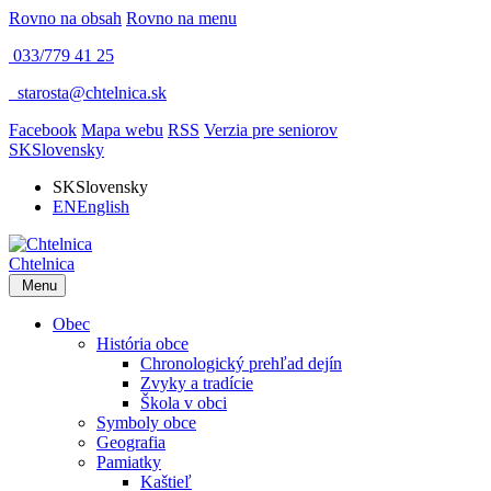
Rovno na obsah
Rovno na menu
033/779 41 25
​
starosta@chtelnica.sk
Facebook
Mapa webu
RSS
Verzia pre seniorov
SK
Slovensky
SK
Slovensky
EN
English
Chtelnica
Menu
Obec
História obce
Chronologický prehľad dejín
Zvyky a tradície
Škola v obci
Symboly obce
Geografia
Pamiatky
Kaštieľ