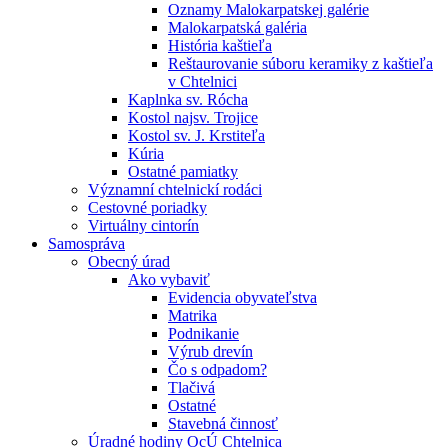
Oznamy Malokarpatskej galérie
Malokarpatská galéria
História kaštieľa
Reštaurovanie súboru keramiky z kaštieľa
v Chtelnici
Kaplnka sv. Rócha
Kostol najsv. Trojice
Kostol sv. J. Krstiteľa
Kúria
Ostatné pamiatky
Významní chtelnickí rodáci
Cestovné poriadky
Virtuálny cintorín
Samospráva
Obecný úrad
Ako vybaviť
Evidencia obyvateľstva
Matrika
Podnikanie
Výrub drevín
Čo s odpadom?
Tlačivá
Ostatné
Stavebná činnosť
Úradné hodiny OcÚ Chtelnica