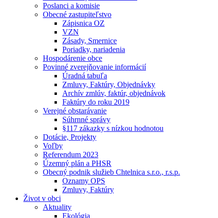
Poslanci a komisie
Obecné zastupiteľstvo
Zápisnica OZ
VZN
Zásady, Smernice
Poriadky, nariadenia
Hospodárenie obce
Povinné zverejňovanie informácií
Úradná tabuľa
Zmluvy, Faktúry, Objednávky
Archív zmlúv, faktúr, objednávok
Faktúry do roku 2019
Verejné obstarávanie
Súhrnné správy
§117 zákazky s nízkou hodnotou
Dotácie, Projekty
Voľby
Referendum 2023
Územný plán a PHSR
Obecný podnik služieb Chtelnica s.r.o., r.s.p.
Oznamy OPS
Zmluvy, Faktúry
Život v obci
Aktuality
Ekológia