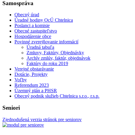
Samospráva
Obecný úrad
Úradné hodiny OcÚ Chtelnica
Poslanci a komisie
Obecné zastupiteľstvo
Hospodárenie obce
Povinné zverejňovanie informácií
Úradná tabuľa
Zmluvy, Faktúry, Objednávky
Archív zmlúv, faktúr, objednávok
Faktúry do roku 2019
Verejné obstarávanie
Dotácie, Projekty
Voľby
Referendum 2023
Územný plán a PHSR
Obecný podnik služieb Chtelnica s.r.o., r.s.p.
Seniori
Zjednodušená verzia stránok pre seniorov