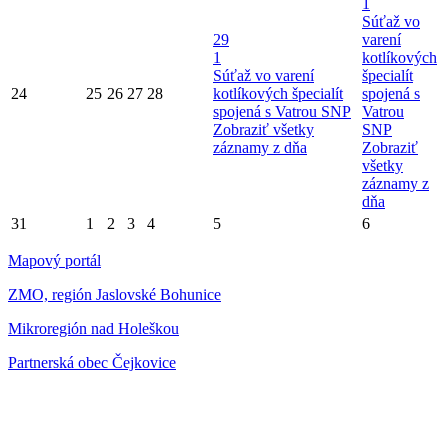
1
Súťaž vo
29
varení
1
kotlíkových
Súťaž vo varení
špecialít
24
25
26
27
28
kotlíkových špecialít
spojená s
spojená s Vatrou SNP
Vatrou
Zobraziť všetky
SNP
záznamy z dňa
Zobraziť
všetky
záznamy z
dňa
31
1
2
3
4
5
6
Mapový portál
ZMO, región Jaslovské Bohunice
Mikroregión nad Holeškou
Partnerská obec Čejkovice