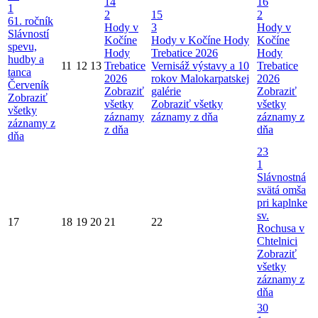
14
16
1
2
15
2
61. ročník
Hody v
3
Hody v
Slávností
Kočíne
Hody v Kočíne
Hody
Kočíne
spevu,
Hody
Trebatice 2026
Hody
hudby a
11
12
13
Trebatice
Vernisáž výstavy a 10
Trebatice
tanca
2026
rokov Malokarpatskej
2026
Červeník
Zobraziť
galérie
Zobraziť
Zobraziť
všetky
Zobraziť všetky
všetky
všetky
záznamy
záznamy z dňa
záznamy z
záznamy z
z dňa
dňa
dňa
23
1
Slávnostná
svätá omša
pri kaplnke
sv.
17
18
19
20
21
22
Rochusa v
Chtelnici
Zobraziť
všetky
záznamy z
dňa
30