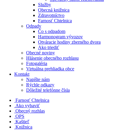
Služby
Obecná knižnica
Zdravotníctvo
Farnosť Chtelnica
Odpady
Čo s odpadom
Harmonogram vývozov
Otváracie hodiny zberného dvora
Ako triediť
Obecné noviny
Hlásenie obecného rozhlasu
Fotogaléria
Virtuálna prehliadka obce
Kontakt
Napíšte nám
Rýchle odkazy
Dôležité telefónne čísla
​
Farnosť Chtelnica
Ako vybaviť
Obecný rozhlas
OPS
Kaštieľ
Knižnica