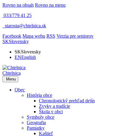
Rovno na obsah
Rovno na menu
033/779 41 25
​
starosta@chtelnica.sk
Facebook
Mapa webu
RSS
Verzia pre seniorov
SK
Slovensky
SK
Slovensky
EN
English
Chtelnica
Menu
Obec
História obce
Chronologický prehľad dejín
Zvyky a tradície
Škola v obci
Symboly obce
Geografia
Pamiatky
Kaštieľ