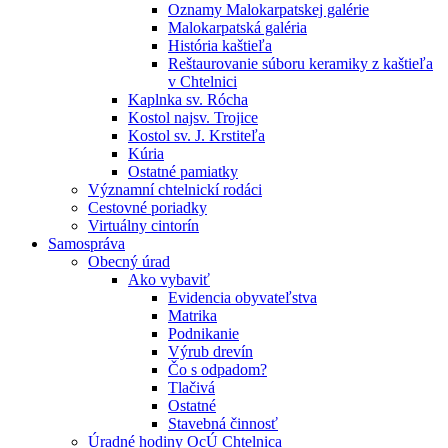
Oznamy Malokarpatskej galérie
Malokarpatská galéria
História kaštieľa
Reštaurovanie súboru keramiky z kaštieľa
v Chtelnici
Kaplnka sv. Rócha
Kostol najsv. Trojice
Kostol sv. J. Krstiteľa
Kúria
Ostatné pamiatky
Významní chtelnickí rodáci
Cestovné poriadky
Virtuálny cintorín
Samospráva
Obecný úrad
Ako vybaviť
Evidencia obyvateľstva
Matrika
Podnikanie
Výrub drevín
Čo s odpadom?
Tlačivá
Ostatné
Stavebná činnosť
Úradné hodiny OcÚ Chtelnica