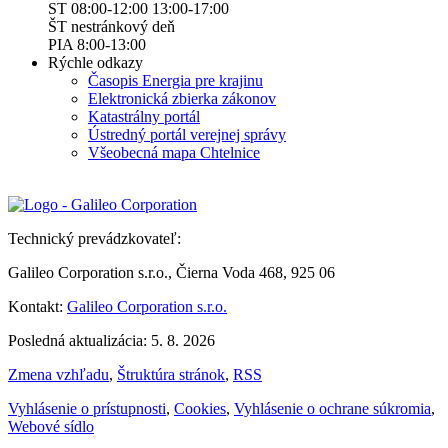
ST 08:00-12:00 13:00-17:00
ŠT nestránkový deň
PIA 8:00-13:00
Rýchle odkazy
Časopis Energia pre krajinu
Elektronická zbierka zákonov
Katastrálny portál
Ústredný portál verejnej správy
Všeobecná mapa Chtelnice
Technický prevádzkovateľ:
Galileo Corporation s.r.o., Čierna Voda 468, 925 06
Kontakt:
Galileo Corporation s.r.o.
Posledná aktualizácia: 5. 8. 2026
Zmena vzhľadu
,
Štruktúra stránok
,
RSS
Vyhlásenie o prístupnosti
,
Cookies
,
Vyhlásenie o ochrane súkromia
,
Webové sídlo