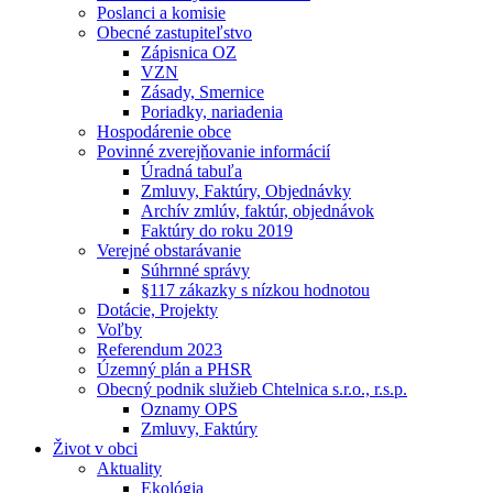
Poslanci a komisie
Obecné zastupiteľstvo
Zápisnica OZ
VZN
Zásady, Smernice
Poriadky, nariadenia
Hospodárenie obce
Povinné zverejňovanie informácií
Úradná tabuľa
Zmluvy, Faktúry, Objednávky
Archív zmlúv, faktúr, objednávok
Faktúry do roku 2019
Verejné obstarávanie
Súhrnné správy
§117 zákazky s nízkou hodnotou
Dotácie, Projekty
Voľby
Referendum 2023
Územný plán a PHSR
Obecný podnik služieb Chtelnica s.r.o., r.s.p.
Oznamy OPS
Zmluvy, Faktúry
Život v obci
Aktuality
Ekológia