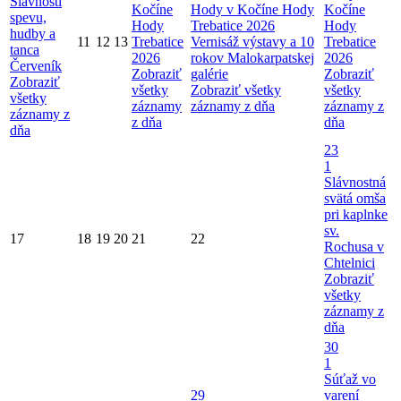
Slávností
Kočíne
Hody v Kočíne
Hody
Kočíne
spevu,
Hody
Trebatice 2026
Hody
hudby a
11
12
13
Trebatice
Vernisáž výstavy a 10
Trebatice
tanca
2026
rokov Malokarpatskej
2026
Červeník
Zobraziť
galérie
Zobraziť
Zobraziť
všetky
Zobraziť všetky
všetky
všetky
záznamy
záznamy z dňa
záznamy z
záznamy z
z dňa
dňa
dňa
23
1
Slávnostná
svätá omša
pri kaplnke
sv.
17
18
19
20
21
22
Rochusa v
Chtelnici
Zobraziť
všetky
záznamy z
dňa
30
1
Súťaž vo
29
varení