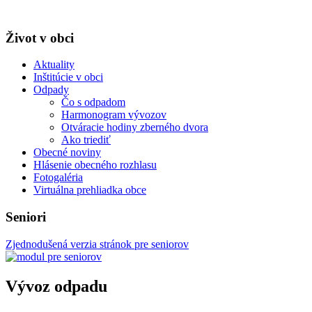
Život v obci
Aktuality
Inštitúcie v obci
Odpady
Čo s odpadom
Harmonogram vývozov
Otváracie hodiny zberného dvora
Ako triediť
Obecné noviny
Hlásenie obecného rozhlasu
Fotogaléria
Virtuálna prehliadka obce
Seniori
Zjednodušená verzia stránok pre seniorov
Vývoz odpadu