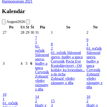
Harmonogram 2021
Kalendár
August
2026
Po
Ut
St
Št
Pia
So
Ne
27
28
29
30
31
1
2
7
9
1
8
1
61.
2
61. ročník
ročník
61. ročník Slávností
Slávností
Slávností
spevu, hudby a tanca
spevu,
spevu,
Červeník
Pocta Eve
hudby a
3
4
5
6
hudby a
Kostolányiovej - Od
tanca
tanca
kolísky ku hviezdam...
Červeník
Červeník
a do ticha
Zobraziť
Zobraziť
Zobraziť všetky
všetky
všetky
záznamy z dňa
záznamy z
záznamy
dňa
z dňa
10
14
16
1
2
15
2
61. ročník
Hody v
3
Hody v