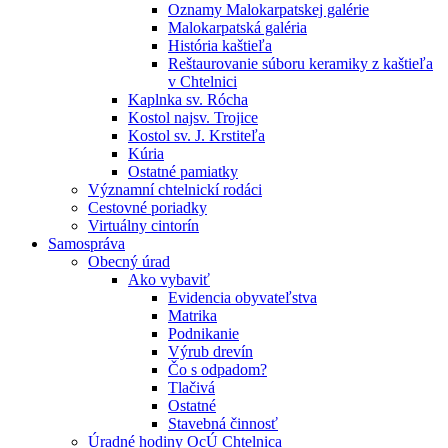
Oznamy Malokarpatskej galérie
Malokarpatská galéria
História kaštieľa
Reštaurovanie súboru keramiky z kaštieľa
v Chtelnici
Kaplnka sv. Rócha
Kostol najsv. Trojice
Kostol sv. J. Krstiteľa
Kúria
Ostatné pamiatky
Významní chtelnickí rodáci
Cestovné poriadky
Virtuálny cintorín
Samospráva
Obecný úrad
Ako vybaviť
Evidencia obyvateľstva
Matrika
Podnikanie
Výrub drevín
Čo s odpadom?
Tlačivá
Ostatné
Stavebná činnosť
Úradné hodiny OcÚ Chtelnica