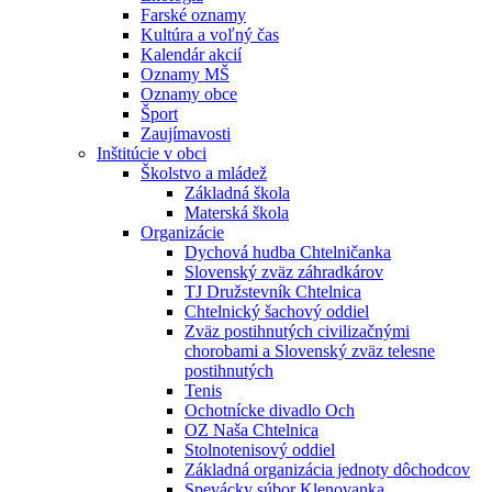
Farské oznamy
Kultúra a voľný čas
Kalendár akcií
Oznamy MŠ
Oznamy obce
Šport
Zaujímavosti
Inštitúcie v obci
Školstvo a mládež
Základná škola
Materská škola
Organizácie
Dychová hudba Chtelničanka
Slovenský zväz záhradkárov
TJ Družstevník Chtelnica
Chtelnický šachový oddiel
Zväz postihnutých civilizačnými
chorobami a Slovenský zväz telesne
postihnutých
Tenis
Ochotnícke divadlo Och
OZ Naša Chtelnica
Stolnotenisový oddiel
Základná organizácia jednoty dôchodcov
Spevácky súbor Klenovanka