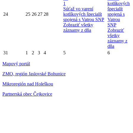
1
kotlíkových
Súťaž vo varení
špecialít
24
25
26
27
28
kotlíkových špecialít
spojená s
spojená s Vatrou SNP
Vatrou
Zobraziť všetky
SNP
záznamy z dňa
Zobraziť
všetky
záznamy z
dňa
31
1
2
3
4
5
6
Mapový portál
ZMO, región Jaslovské Bohunice
Mikroregión nad Holeškou
Partnerská obec Čejkovice