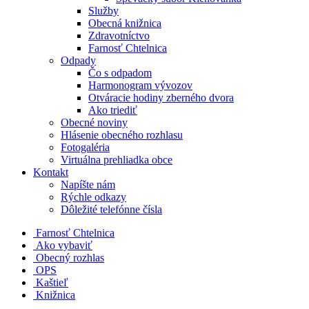
Služby
Obecná knižnica
Zdravotníctvo
Farnosť Chtelnica
Odpady
Čo s odpadom
Harmonogram vývozov
Otváracie hodiny zberného dvora
Ako triediť
Obecné noviny
Hlásenie obecného rozhlasu
Fotogaléria
Virtuálna prehliadka obce
Kontakt
Napíšte nám
Rýchle odkazy
Dôležité telefónne čísla
​
Farnosť Chtelnica
Ako vybaviť
Obecný rozhlas
OPS
Kaštieľ
Knižnica