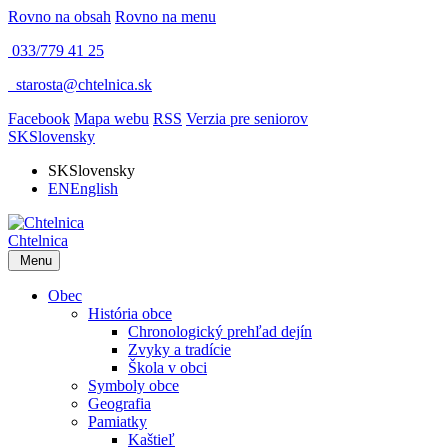
Rovno na obsah
Rovno na menu
033/779 41 25
​
starosta@chtelnica.sk
Facebook
Mapa webu
RSS
Verzia pre seniorov
SK
Slovensky
SK
Slovensky
EN
English
Chtelnica
Menu
Obec
História obce
Chronologický prehľad dejín
Zvyky a tradície
Škola v obci
Symboly obce
Geografia
Pamiatky
Kaštieľ