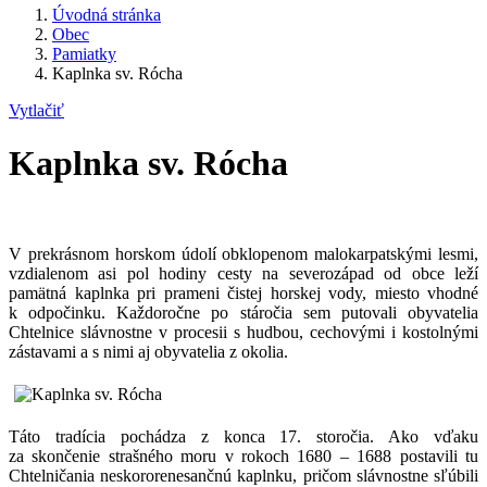
Úvodná stránka
Obec
Pamiatky
Kaplnka sv. Rócha
Vytlačiť
Kaplnka sv. Rócha
V prekrásnom horskom údolí obklopenom malokarpatskými lesmi,
vzdialenom asi pol hodiny cesty na severozápad od obce leží
pamätná kaplnka pri prameni čistej horskej vody, miesto vhodné
k odpočinku. Každoročne po stáročia sem putovali obyvatelia
Chtelnice slávnostne v procesii s hudbou, cechovými i kostolnými
zástavami a s nimi aj obyvatelia z okolia.
Táto tradícia pochádza z konca 17. storočia. Ako vďaku
za skončenie strašného moru v rokoch 1680 – 1688 postavili tu
Chtelničania neskororenesančnú kaplnku, pričom slávnostne sľúbili