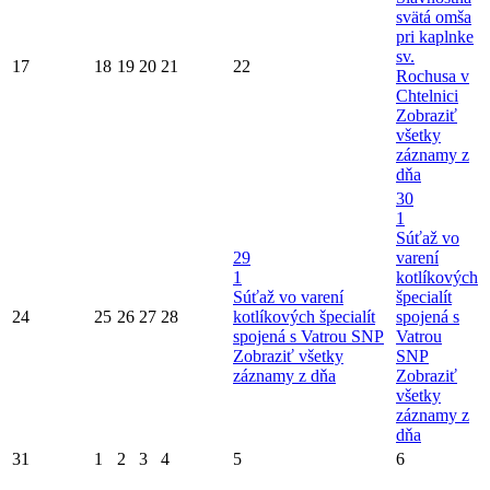
svätá omša
pri kaplnke
sv.
17
18
19
20
21
22
Rochusa v
Chtelnici
Zobraziť
všetky
záznamy z
dňa
30
1
Súťaž vo
29
varení
1
kotlíkových
Súťaž vo varení
špecialít
24
25
26
27
28
kotlíkových špecialít
spojená s
spojená s Vatrou SNP
Vatrou
Zobraziť všetky
SNP
záznamy z dňa
Zobraziť
všetky
záznamy z
dňa
31
1
2
3
4
5
6