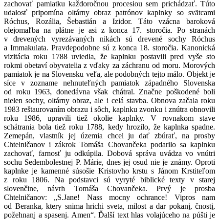
zachovať pamiatku každoročnou procesiou sem prichádzať. Túto
udalosť pripomína oltárny obraz patrónov kaplnky so svätcami
Róchus, Rozália, Šebastián a Izidor. Táto vzácna baroková
olejomaľba na plátne je asi z konca 17. storočia. Po stranách
v drevených vyrezávaných nikách sú drevené sochy Róchus
a Immakulata. Pravdepodobne sú z konca 18. storočia. Kanonická
vizitácia roku 1788 uviedla, že kaplnku postavili pred vyše sto
rokmi obetaví obyvatelia z vďaky za záchranu od moru. Morových
pamiatok je na Slovensku veľa, ale podobných tejto málo. Objekt je
síce v zozname nehnuteľných pamiatok západného Slovenska
od roku 1963, donedávna však chátral. Značne poškodené boli
nielen sochy, oltárny obraz, ale i celá stavba. Obnova začala roku
1983 reštaurovaním obrazu i sôch, kaplnku zvonku i znútra obnovili
roku 1986, upravili tiež okolie kaplnky. V rovnakom stave
schátrania bola tiež roku 1788, kedy hrozilo, že kaplnka spadne.
Zemepán, vlastník jej územia chcel ju dať zbúrať, na prosby
Chtelničanov i zákrok Tomáša Chovančeka podarilo sa kaplnku
zachovať, farnosť ju odkúpila. Dobová správa uvádza vo vnútri
sochu Sedembolestnej P. Márie, dnes jej osud nie je známy. Oproti
kaplnke je kamenné súsošie Kristovho krstu s Jánom Krstiteľom
z roku 1806. Na podstavci sú vyryté biblické texty v starej
slovenčine, návrh Tomáša Chovančeka. Prvý je prosba
Chtelničanov: „S.Jane! Nass mocny ochrance! Vipros nam
od Beranka, ktery snima hrichi sveta, milost a dar pokanj, čnostj,
požehnanj a spasenj. Amen“. Ďalší text hlas volajúceho na púšti je