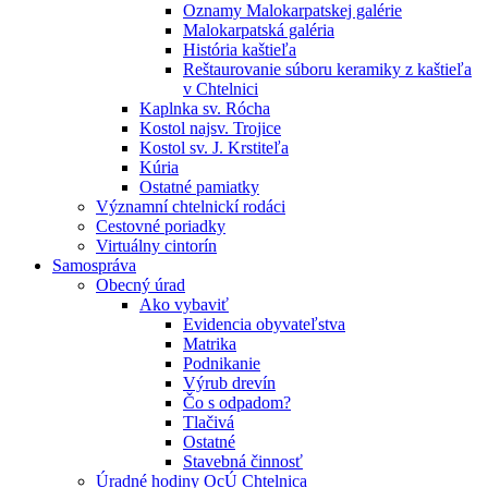
Oznamy Malokarpatskej galérie
Malokarpatská galéria
História kaštieľa
Reštaurovanie súboru keramiky z kaštieľa
v Chtelnici
Kaplnka sv. Rócha
Kostol najsv. Trojice
Kostol sv. J. Krstiteľa
Kúria
Ostatné pamiatky
Významní chtelnickí rodáci
Cestovné poriadky
Virtuálny cintorín
Samospráva
Obecný úrad
Ako vybaviť
Evidencia obyvateľstva
Matrika
Podnikanie
Výrub drevín
Čo s odpadom?
Tlačivá
Ostatné
Stavebná činnosť
Úradné hodiny OcÚ Chtelnica