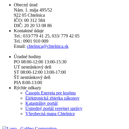
Obecný úrad
Nám. 1. mája 495/52
922 05 Chtelnica
IČO: 00 312 584
DIČ: 20 20 53 08 86
Kontaktné údaje
Tel.: 033/779 41 25, 033/ 779 42 05
Tel.: 0901 910 009
Email:
chtelnica@chtelnica.sk
Úradné hodiny
PO 08:00-12:00 13:00-15:30
UT nestránkový deň
ST 08:00-12:00 13:00-17:00
ŠT nestránkový deň
PIA 8:00-13:00
Rýchle odkazy
Časopis Energia pre krajinu
Elektronická zbierka zákonov
Katastrálny portál
Ústredný portál verejnej správy
Všeobecná mapa Chtelnice