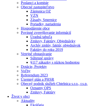
Poslanci a komisie
Obecné zastupiteľstvo
Zápisnica OZ
VZN
Zásady, Smernice
Poriadky, nariadenia
Hospodárenie obce
Povinné zverejňovanie informácií
Úradná tabuľa
Zmluvy, Faktúry, Objednávky
Archív zmlúv, faktúr, objednávok
Faktúry do roku 2019
Verejné obstarávanie
Súhrnné správy
§117 zákazky s nízkou hodnotou
Dotácie, Projekty
Voľby
Referendum 2023
Územný plán a PHSR
Obecný podnik služieb Chtelnica s.r.o., r.s.p.
Oznamy OPS
Zmluvy, Faktúry
Život v obci
Aktuality
Ekológia