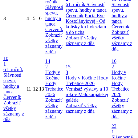
ročník
61. ročník Slávností
Slávností
Slávností
spevu, hudby a tanca
spevu,
spevu,
Červeník
Pocta Eve
hudby a
3
4
5
6
hudby a
Kostolányiovej - Od
tanca
tanca
kolísky ku hviezdam...
Červeník
Červeník
a do ticha
Zobraziť
Zobraziť
Zobraziť všetky
všetky
všetky
záznamy z dňa
záznamy z
záznamy
dňa
z dňa
10
14
16
1
2
15
2
61. ročník
Hody v
3
Hody v
Slávností
Kočíne
Hody v Kočíne
Hody
Kočíne
spevu,
Hody
Trebatice 2026
Hody
hudby a
11
12
13
Trebatice
Vernisáž výstavy a 10
Trebatice
tanca
2026
rokov Malokarpatskej
2026
Červeník
Zobraziť
galérie
Zobraziť
Zobraziť
všetky
Zobraziť všetky
všetky
všetky
záznamy
záznamy z dňa
záznamy z
záznamy z
z dňa
dňa
dňa
23
1
Slávnostná