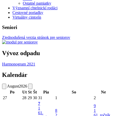
Ostatné pamiatky
Významní chtelnickí rodáci
Cestovné poriadky
Virtuálny cintorín
Seniori
Zjednodušená verzia stránok pre seniorov
Vývoz odpadu
Harmonogram 2021
Kalendár
August
2026
Po
Ut
St
Št
Pia
So
Ne
27
28
29
30
31
1
2
7
9
1
8
1
61.
2
61. ročník