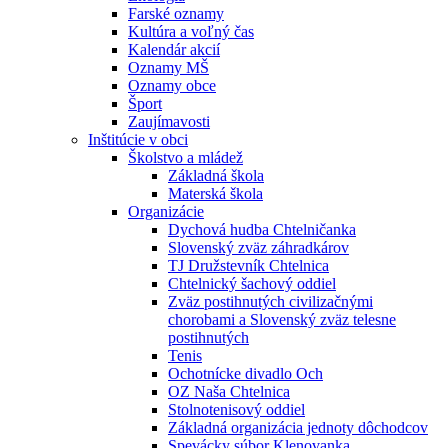
Farské oznamy
Kultúra a voľný čas
Kalendár akcií
Oznamy MŠ
Oznamy obce
Šport
Zaujímavosti
Inštitúcie v obci
Školstvo a mládež
Základná škola
Materská škola
Organizácie
Dychová hudba Chtelničanka
Slovenský zväz záhradkárov
TJ Družstevník Chtelnica
Chtelnický šachový oddiel
Zväz postihnutých civilizačnými
chorobami a Slovenský zväz telesne
postihnutých
Tenis
Ochotnícke divadlo Och
OZ Naša Chtelnica
Stolnotenisový oddiel
Základná organizácia jednoty dôchodcov
Spevácky súbor Klenovanka