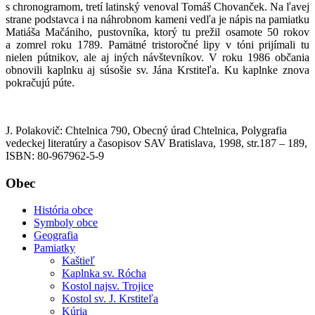
s chronogramom, tretí latinský venoval Tomáš Chovanček. Na ľavej
strane podstavca i na náhrobnom kameni vedľa je nápis na pamiatku
Matiáša Mačániho, pustovníka, ktorý tu prežil osamote 50 rokov
a zomrel roku 1789. Pamätné tristoročné lipy v tóni prijímali tu
nielen pútnikov, ale aj iných návštevníkov. V roku 1986 občania
obnovili kaplnku aj súsošie sv. Jána Krstiteľa. Ku kaplnke znova
pokračujú púte.
J. Polakovič: Chtelnica 790, Obecný úrad Chtelnica, Polygrafia
vedeckej literatúry a časopisov SAV Bratislava, 1998, str.187 – 189,
ISBN: 80-967962-5-9
Obec
História obce
Symboly obce
Geografia
Pamiatky
Kaštieľ
Kaplnka sv. Rócha
Kostol najsv. Trojice
Kostol sv. J. Krstiteľa
Kúria