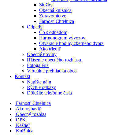
Služby
Obecná knižnica
Zdravotníctvo
Farnosť Chtelnica
Odpady
Čo s odpadom
Harmonogram vývozov
Otváracie hodiny zberného dvora
Ako triediť
Obecné noviny
Hlásenie obecného rozhlasu
Fotogaléria
Virtuálna prehliadka obce
Kontakt
Napíšte nám
Rýchle odkazy
Dôležité telefónne čísla
​
Farnosť Chtelnica
Ako vybaviť
Obecný rozhlas
OPS
Kaštieľ
Knižnica