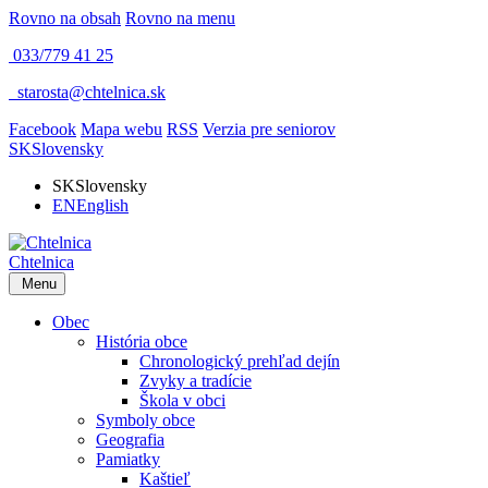
Rovno na obsah
Rovno na menu
033/779 41 25
​
starosta@chtelnica.sk
Facebook
Mapa webu
RSS
Verzia pre seniorov
SK
Slovensky
SK
Slovensky
EN
English
Chtelnica
Menu
Obec
História obce
Chronologický prehľad dejín
Zvyky a tradície
Škola v obci
Symboly obce
Geografia
Pamiatky
Kaštieľ