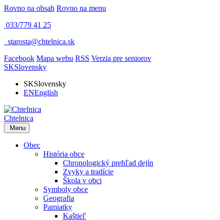
Rovno na obsah
Rovno na menu
033/779 41 25
​
starosta@chtelnica.sk
Facebook
Mapa webu
RSS
Verzia pre seniorov
SK
Slovensky
SK
Slovensky
EN
English
Chtelnica
Menu
Obec
História obce
Chronologický prehľad dejín
Zvyky a tradície
Škola v obci
Symboly obce
Geografia
Pamiatky
Kaštieľ