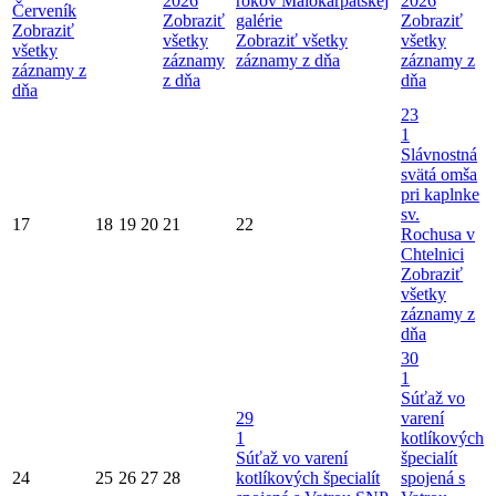
2026
rokov Malokarpatskej
2026
Červeník
Zobraziť
galérie
Zobraziť
Zobraziť
všetky
Zobraziť všetky
všetky
všetky
záznamy
záznamy z dňa
záznamy z
záznamy z
z dňa
dňa
dňa
23
1
Slávnostná
svätá omša
pri kaplnke
sv.
17
18
19
20
21
22
Rochusa v
Chtelnici
Zobraziť
všetky
záznamy z
dňa
30
1
Súťaž vo
29
varení
1
kotlíkových
Súťaž vo varení
špecialít
24
25
26
27
28
kotlíkových špecialít
spojená s