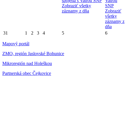
spojená s Vatrou SNP
Vatrou
Zobraziť všetky
SNP
záznamy z dňa
Zobraziť
všetky
záznamy z
dňa
31
1
2
3
4
5
6
Mapový portál
ZMO, región Jaslovské Bohunice
Mikroregión nad Holeškou
Partnerská obec Čejkovice