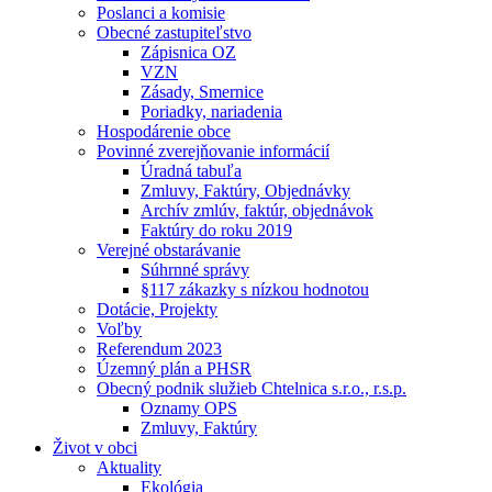
Poslanci a komisie
Obecné zastupiteľstvo
Zápisnica OZ
VZN
Zásady, Smernice
Poriadky, nariadenia
Hospodárenie obce
Povinné zverejňovanie informácií
Úradná tabuľa
Zmluvy, Faktúry, Objednávky
Archív zmlúv, faktúr, objednávok
Faktúry do roku 2019
Verejné obstarávanie
Súhrnné správy
§117 zákazky s nízkou hodnotou
Dotácie, Projekty
Voľby
Referendum 2023
Územný plán a PHSR
Obecný podnik služieb Chtelnica s.r.o., r.s.p.
Oznamy OPS
Zmluvy, Faktúry
Život v obci
Aktuality
Ekológia