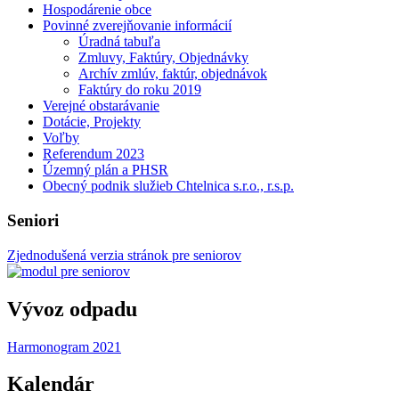
Hospodárenie obce
Povinné zverejňovanie informácií
Úradná tabuľa
Zmluvy, Faktúry, Objednávky
Archív zmlúv, faktúr, objednávok
Faktúry do roku 2019
Verejné obstarávanie
Dotácie, Projekty
Voľby
Referendum 2023
Územný plán a PHSR
Obecný podnik služieb Chtelnica s.r.o., r.s.p.
Seniori
Zjednodušená verzia stránok pre seniorov
Vývoz odpadu
Harmonogram 2021
Kalendár