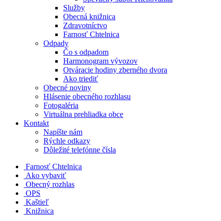
Služby
Obecná knižnica
Zdravotníctvo
Farnosť Chtelnica
Odpady
Čo s odpadom
Harmonogram vývozov
Otváracie hodiny zberného dvora
Ako triediť
Obecné noviny
Hlásenie obecného rozhlasu
Fotogaléria
Virtuálna prehliadka obce
Kontakt
Napíšte nám
Rýchle odkazy
Dôležité telefónne čísla
​
Farnosť Chtelnica
Ako vybaviť
Obecný rozhlas
OPS
Kaštieľ
Knižnica