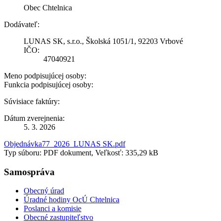
Obec Chtelnica
Dodávateľ:
LUNAS SK, s.r.o., Školská 1051/1, 92203 Vrbové
IČO:
47040921
Meno podpisujúcej osoby:
Funkcia podpisujúcej osoby:
Súvisiace faktúry:
Dátum zverejnenia:
5. 3. 2026
Objednávka77_2026_LUNAS SK.pdf
Typ súboru: PDF dokument, Veľkosť: 335,29 kB
Samospráva
Obecný úrad
Úradné hodiny OcÚ Chtelnica
Poslanci a komisie
Obecné zastupiteľstvo