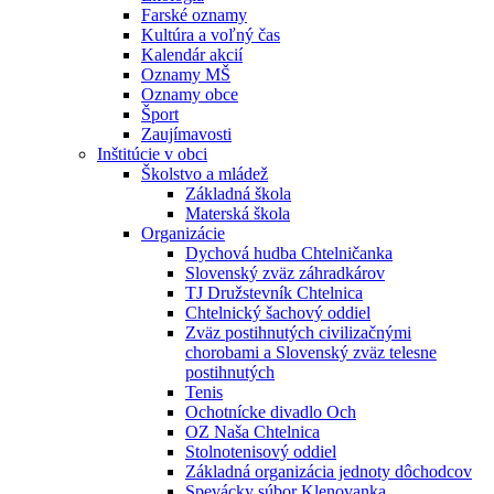
Farské oznamy
Kultúra a voľný čas
Kalendár akcií
Oznamy MŠ
Oznamy obce
Šport
Zaujímavosti
Inštitúcie v obci
Školstvo a mládež
Základná škola
Materská škola
Organizácie
Dychová hudba Chtelničanka
Slovenský zväz záhradkárov
TJ Družstevník Chtelnica
Chtelnický šachový oddiel
Zväz postihnutých civilizačnými
chorobami a Slovenský zväz telesne
postihnutých
Tenis
Ochotnícke divadlo Och
OZ Naša Chtelnica
Stolnotenisový oddiel
Základná organizácia jednoty dôchodcov
Spevácky súbor Klenovanka