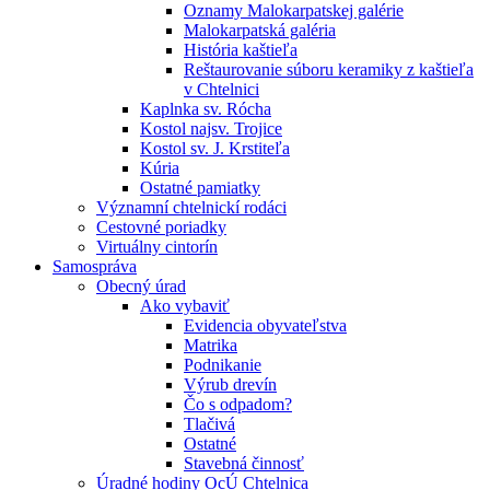
Oznamy Malokarpatskej galérie
Malokarpatská galéria
História kaštieľa
Reštaurovanie súboru keramiky z kaštieľa
v Chtelnici
Kaplnka sv. Rócha
Kostol najsv. Trojice
Kostol sv. J. Krstiteľa
Kúria
Ostatné pamiatky
Významní chtelnickí rodáci
Cestovné poriadky
Virtuálny cintorín
Samospráva
Obecný úrad
Ako vybaviť
Evidencia obyvateľstva
Matrika
Podnikanie
Výrub drevín
Čo s odpadom?
Tlačivá
Ostatné
Stavebná činnosť
Úradné hodiny OcÚ Chtelnica