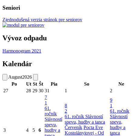
Seniori
Zjednodušená verzia stránok pre seniorov
Vývoz odpadu
Harmonogram 2021
Kalendár
August
2026
Po
Ut
St
Št
Pia
So
Ne
27
28
29
30
31
1
2
7
9
1
8
1
61.
2
61. ročník
ročník
61. ročník Slávností
Slávností
Slávností
spevu, hudby a tanca
spevu,
spevu,
Červeník
Pocta Eve
hudby a
3
4
5
6
hudby a
Kostolányiovej - Od
tanca
tanca