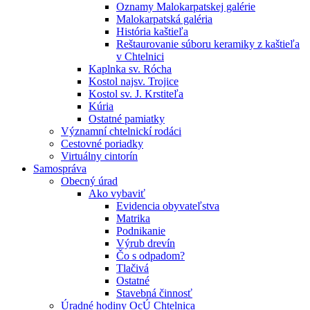
Oznamy Malokarpatskej galérie
Malokarpatská galéria
História kaštieľa
Reštaurovanie súboru keramiky z kaštieľa
v Chtelnici
Kaplnka sv. Rócha
Kostol najsv. Trojice
Kostol sv. J. Krstiteľa
Kúria
Ostatné pamiatky
Významní chtelnickí rodáci
Cestovné poriadky
Virtuálny cintorín
Samospráva
Obecný úrad
Ako vybaviť
Evidencia obyvateľstva
Matrika
Podnikanie
Výrub drevín
Čo s odpadom?
Tlačivá
Ostatné
Stavebná činnosť
Úradné hodiny OcÚ Chtelnica