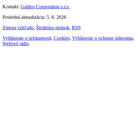
Kontakt:
Galileo Corporation s.r.o.
Posledná aktualizácia: 5. 8. 2026
Zmena vzhľadu
,
Štruktúra stránok
,
RSS
Vyhlásenie o prístupnosti
,
Cookies
,
Vyhlásenie o ochrane súkromia
,
Webové sídlo