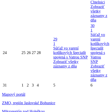
Chtelnici
Zobraziť
všetky
záznamy z
dňa
30
1
Súťaž vo
29
varení
1
kotlíkových
Súťaž vo varení
špecialít
24
25
26
27
28
kotlíkových špecialít
spojená s
spojená s Vatrou SNP
Vatrou
Zobraziť všetky
SNP
záznamy z dňa
Zobraziť
všetky
záznamy z
dňa
31
1
2
3
4
5
6
Mapový portál
ZMO, región Jaslovské Bohunice
Mikroregión nad Holeškou