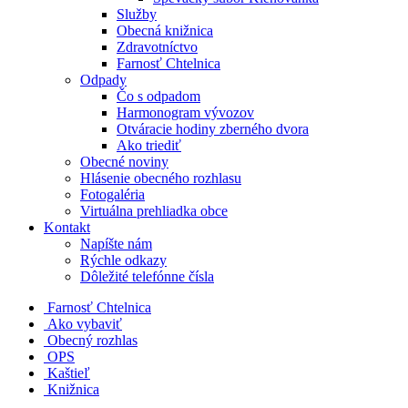
Služby
Obecná knižnica
Zdravotníctvo
Farnosť Chtelnica
Odpady
Čo s odpadom
Harmonogram vývozov
Otváracie hodiny zberného dvora
Ako triediť
Obecné noviny
Hlásenie obecného rozhlasu
Fotogaléria
Virtuálna prehliadka obce
Kontakt
Napíšte nám
Rýchle odkazy
Dôležité telefónne čísla
​
Farnosť Chtelnica
Ako vybaviť
Obecný rozhlas
OPS
Kaštieľ
Knižnica