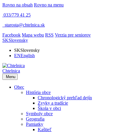
Rovno na obsah
Rovno na menu
033/779 41 25
​
starosta@chtelnica.sk
Facebook
Mapa webu
RSS
Verzia pre seniorov
SK
Slovensky
SK
Slovensky
EN
English
Chtelnica
Menu
Obec
História obce
Chronologický prehľad dejín
Zvyky a tradície
Škola v obci
Symboly obce
Geografia
Pamiatky
Kaštieľ