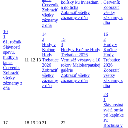
kolísky ku hviezdam...
Červeník
Červeník
a do ticha
Zobraziť
Zobraziť
Zobraziť všetky
všetky
všetky
záznamy z dňa
záznamy z
záznamy
dňa
z dňa
10
14
16
1
2
15
2
61. ročník
Hody v
3
Hody v
Slávností
Kočíne
Hody v Kočíne
Hody
Kočíne
spevu,
Hody
Trebatice 2026
Hody
hudby a
11
12
13
Trebatice
Vernisáž výstavy a 10
Trebatice
tanca
2026
rokov Malokarpatskej
2026
Červeník
Zobraziť
galérie
Zobraziť
Zobraziť
všetky
Zobraziť všetky
všetky
všetky
záznamy
záznamy z dňa
záznamy z
záznamy z
z dňa
dňa
dňa
23
1
Slávnostná
svätá omša
pri kaplnke
sv.
17
18
19
20
21
22
Rochusa v