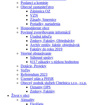
Poslanci a komisie
Obecné zastupiteľstvo
Zápisnica OZ
VZN
Zásady, Smernice
Poriadky, nariadenia
Hospodárenie obce
Povinné zverejňovanie informácií
Úradná tabuľa
Zmluvy, Faktúry, Objednávky
Archív zmlúv, faktúr, objednávok
Faktúry do roku 2019
Verejné obstarávanie
Súhrnné správy
§117 zákazky s nízkou hodnotou
Dotácie, Projekty
Voľby
Referendum 2023
Územný plán a PHSR
Obecný podnik služieb Chtelnica s.r.o., r.s.p.
Oznamy OPS
Zmluvy, Faktúry
Život v obci
Aktuality
Ekológia