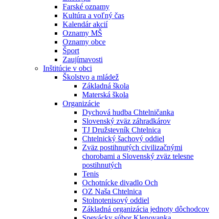
Farské oznamy
Kultúra a voľný čas
Kalendár akcií
Oznamy MŠ
Oznamy obce
Šport
Zaujímavosti
Inštitúcie v obci
Školstvo a mládež
Základná škola
Materská škola
Organizácie
Dychová hudba Chtelničanka
Slovenský zväz záhradkárov
TJ Družstevník Chtelnica
Chtelnický šachový oddiel
Zväz postihnutých civilizačnými
chorobami a Slovenský zväz telesne
postihnutých
Tenis
Ochotnícke divadlo Och
OZ Naša Chtelnica
Stolnotenisový oddiel
Základná organizácia jednoty dôchodcov
Spevácky súbor Klenovanka