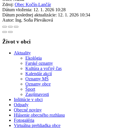
Zdroj:
Obec Kočín-Lančár
Dátum vloženia:
12. 1. 2026 10:28
Dátum poslednej aktualizácie:
12. 1. 2026 10:34
Autor:
Ing. Soňa Pleváková
Život v obci
Aktuality
Ekológia
Farské oznamy
Kultúra a voľný čas
Kalendár akcií
Oznamy MŠ
Oznamy obce
Šport
Zaujímavosti
Inštitúcie v obci
Odpady
Obecné noviny
Hlásenie obecného rozhlasu
Fotogaléria
Virtuálna prehliadka obce