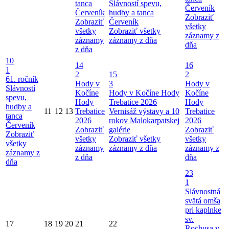
tanca
Slávností spevu,
Červeník
Červeník
hudby a tanca
Zobraziť
Zobraziť
Červeník
všetky
všetky
Zobraziť všetky
záznamy z
záznamy
záznamy z dňa
dňa
z dňa
10
14
16
1
2
15
2
61. ročník
Hody v
3
Hody v
Slávností
Kočíne
Hody v Kočíne
Hody
Kočíne
spevu,
Hody
Trebatice 2026
Hody
hudby a
11
12
13
Trebatice
Vernisáž výstavy a 10
Trebatice
tanca
2026
rokov Malokarpatskej
2026
Červeník
Zobraziť
galérie
Zobraziť
Zobraziť
všetky
Zobraziť všetky
všetky
všetky
záznamy
záznamy z dňa
záznamy z
záznamy z
z dňa
dňa
dňa
23
1
Slávnostná
svätá omša
pri kaplnke
sv.
17
18
19
20
21
22
Rochusa v