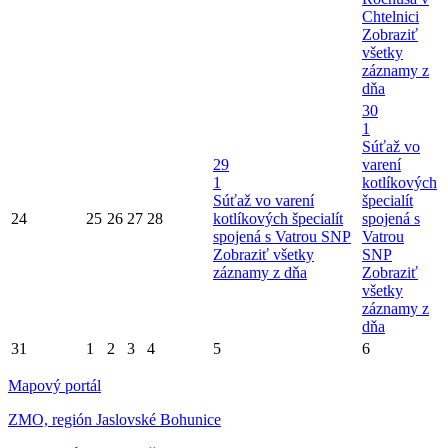
Chtelnici
Zobraziť
všetky
záznamy z
dňa
30
1
Súťaž vo
29
varení
1
kotlíkových
Súťaž vo varení
špecialít
24
25
26
27
28
kotlíkových špecialít
spojená s
spojená s Vatrou SNP
Vatrou
Zobraziť všetky
SNP
záznamy z dňa
Zobraziť
všetky
záznamy z
dňa
31
1
2
3
4
5
6
Mapový portál
ZMO, región Jaslovské Bohunice