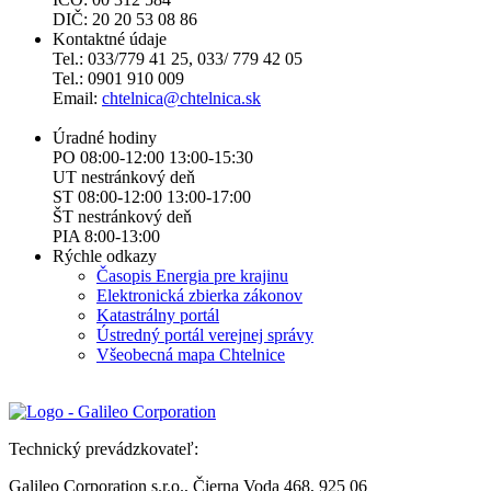
DIČ: 20 20 53 08 86
Kontaktné údaje
Tel.: 033/779 41 25, 033/ 779 42 05
Tel.: 0901 910 009
Email:
chtelnica@chtelnica.sk
Úradné hodiny
PO 08:00-12:00 13:00-15:30
UT nestránkový deň
ST 08:00-12:00 13:00-17:00
ŠT nestránkový deň
PIA 8:00-13:00
Rýchle odkazy
Časopis Energia pre krajinu
Elektronická zbierka zákonov
Katastrálny portál
Ústredný portál verejnej správy
Všeobecná mapa Chtelnice
Technický prevádzkovateľ:
Galileo Corporation s.r.o., Čierna Voda 468, 925 06