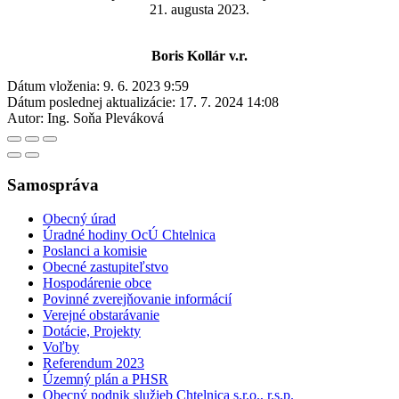
21. augusta 2023.
Boris Kollár v.r.
Dátum vloženia:
9. 6. 2023 9:59
Dátum poslednej aktualizácie:
17. 7. 2024 14:08
Autor:
Ing. Soňa Pleváková
Samospráva
Obecný úrad
Úradné hodiny OcÚ Chtelnica
Poslanci a komisie
Obecné zastupiteľstvo
Hospodárenie obce
Povinné zverejňovanie informácií
Verejné obstarávanie
Dotácie, Projekty
Voľby
Referendum 2023
Územný plán a PHSR
Obecný podnik služieb Chtelnica s.r.o., r.s.p.