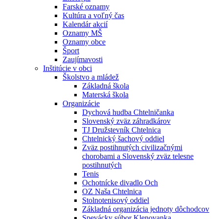
Farské oznamy
Kultúra a voľný čas
Kalendár akcií
Oznamy MŠ
Oznamy obce
Šport
Zaujímavosti
Inštitúcie v obci
Školstvo a mládež
Základná škola
Materská škola
Organizácie
Dychová hudba Chtelničanka
Slovenský zväz záhradkárov
TJ Družstevník Chtelnica
Chtelnický šachový oddiel
Zväz postihnutých civilizačnými
chorobami a Slovenský zväz telesne
postihnutých
Tenis
Ochotnícke divadlo Och
OZ Naša Chtelnica
Stolnotenisový oddiel
Základná organizácia jednoty dôchodcov
Spevácky súbor Klenovanka