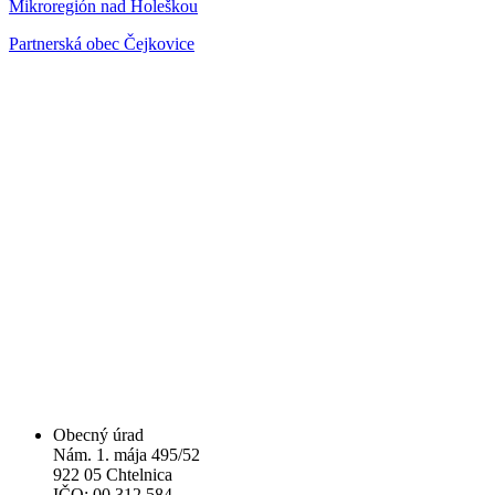
Mikroregión nad Holeškou
Partnerská obec Čejkovice
Obecný úrad
Nám. 1. mája 495/52
922 05 Chtelnica
IČO: 00 312 584