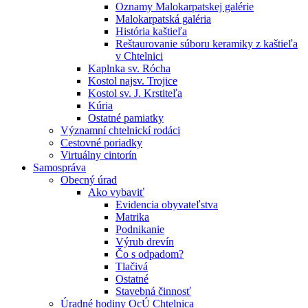
Oznamy Malokarpatskej galérie
Malokarpatská galéria
História kaštieľa
Reštaurovanie súboru keramiky z kaštieľa
v Chtelnici
Kaplnka sv. Rócha
Kostol najsv. Trojice
Kostol sv. J. Krstiteľa
Kúria
Ostatné pamiatky
Významní chtelnickí rodáci
Cestovné poriadky
Virtuálny cintorín
Samospráva
Obecný úrad
Ako vybaviť
Evidencia obyvateľstva
Matrika
Podnikanie
Výrub drevín
Čo s odpadom?
Tlačivá
Ostatné
Stavebná činnosť
Úradné hodiny OcÚ Chtelnica