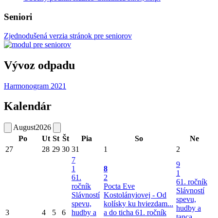
Seniori
Zjednodušená verzia stránok pre seniorov
Vývoz odpadu
Harmonogram 2021
Kalendár
August
2026
Po
Ut
St
Št
Pia
So
Ne
27
28
29
30
31
1
2
7
9
1
8
1
61.
2
61. ročník
ročník
Pocta Eve
Slávností
Slávností
Kostolányiovej - Od
spevu,
spevu,
kolísky ku hviezdam...
hudby a
3
4
5
6
hudby a
a do ticha
61. ročník
tanca