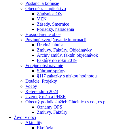
Poslanci a komisie
Obecné zastupiteľstvo
Zápisnica OZ
VZN
Zásady, Smernice
Poriadky, nariadenia
Hospodárenie obce
Povinné zverejňovanie informácií
Úradná tabuľa
Zmluvy, Faktúry, Objednávky
Archív zmlúv, faktúr, objednávok
Faktúry do roku 2019
Verejné obstarávanie
Súhrnné správy
§117 zákazky s nízkou hodnotou
Dotácie, Projekty
Voľby
Referendum 2023
Územný plán a PHSR
Obecný podnik služieb Chtelnica s.r.o., r.s.p.
Oznamy OPS
Zmluvy, Faktúry
Život v obci
Aktuality
Ekológia