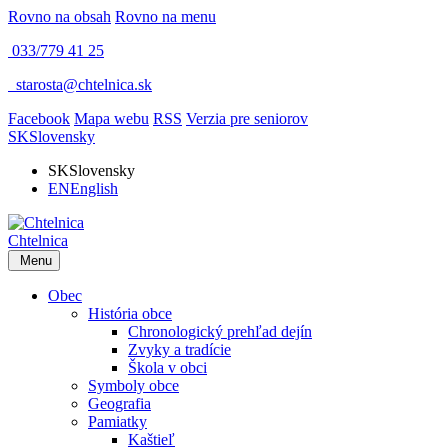
Rovno na obsah
Rovno na menu
033/779 41 25
​
starosta@chtelnica.sk
Facebook
Mapa webu
RSS
Verzia pre seniorov
SK
Slovensky
SK
Slovensky
EN
English
Chtelnica
Menu
Obec
História obce
Chronologický prehľad dejín
Zvyky a tradície
Škola v obci
Symboly obce
Geografia
Pamiatky
Kaštieľ