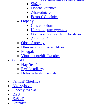
Služby
Obecná knižnica
Zdravotníctvo
Farnosť Chtelnica
Odpady
Čo s odpadom
Harmonogram vývozov
Otváracie hodiny zberného dvora
Ako triediť
Obecné noviny
Hlásenie obecného rozhlasu
Fotogaléria
Virtuálna prehliadka obce
Kontakt
Napíšte nám
Rýchle odkazy
Dôležité telefónne čísla
​
Farnosť Chtelnica
Ako vybaviť
Obecný rozhlas
OPS
Kaštieľ
Knižnica