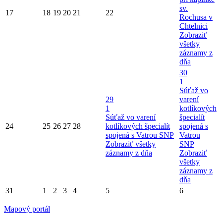
sv.
17
18
19
20
21
22
Rochusa v
Chtelnici
Zobraziť
všetky
záznamy z
dňa
30
1
Súťaž vo
29
varení
1
kotlíkových
Súťaž vo varení
špecialít
24
25
26
27
28
kotlíkových špecialít
spojená s
spojená s Vatrou SNP
Vatrou
Zobraziť všetky
SNP
záznamy z dňa
Zobraziť
všetky
záznamy z
dňa
31
1
2
3
4
5
6
Mapový portál