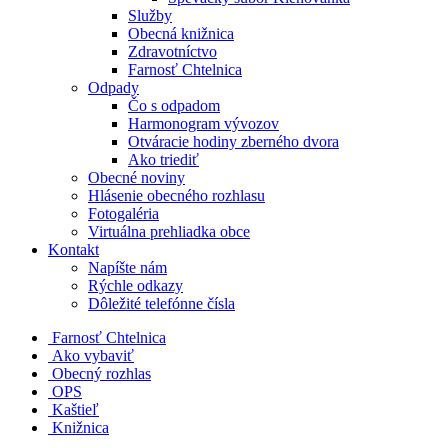
Služby
Obecná knižnica
Zdravotníctvo
Farnosť Chtelnica
Odpady
Čo s odpadom
Harmonogram vývozov
Otváracie hodiny zberného dvora
Ako triediť
Obecné noviny
Hlásenie obecného rozhlasu
Fotogaléria
Virtuálna prehliadka obce
Kontakt
Napíšte nám
Rýchle odkazy
Dôležité telefónne čísla
​
Farnosť Chtelnica
Ako vybaviť
Obecný rozhlas
OPS
Kaštieľ
Knižnica