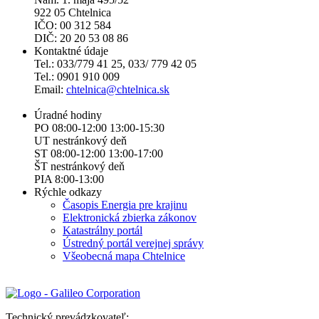
922 05 Chtelnica
IČO: 00 312 584
DIČ: 20 20 53 08 86
Kontaktné údaje
Tel.: 033/779 41 25, 033/ 779 42 05
Tel.: 0901 910 009
Email:
chtelnica@chtelnica.sk
Úradné hodiny
PO 08:00-12:00 13:00-15:30
UT nestránkový deň
ST 08:00-12:00 13:00-17:00
ŠT nestránkový deň
PIA 8:00-13:00
Rýchle odkazy
Časopis Energia pre krajinu
Elektronická zbierka zákonov
Katastrálny portál
Ústredný portál verejnej správy
Všeobecná mapa Chtelnice
Technický prevádzkovateľ: