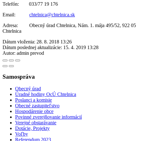
Telefón: 033/77 19 176
Email:
chtelnica@chtelnica.sk
Adresa: Obecný úrad Chtelnica, Nám. 1. mája 495/52, 922 05
Chtelnica
Dátum vloženia:
28. 8. 2018 13:26
Dátum poslednej aktualizácie:
15. 4. 2019 13:28
Autor:
admin prevod
Samospráva
Obecný úrad
Úradné hodiny OcÚ Chtelnica
Poslanci a komisie
Obecné zastupiteľstvo
Hospodárenie obce
Povinné zverejňovanie informácií
Verejné obstarávanie
Dotácie, Projekty
Voľby
Referendum 2023