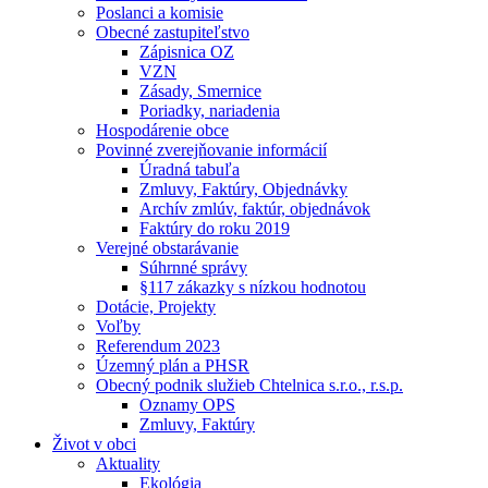
Poslanci a komisie
Obecné zastupiteľstvo
Zápisnica OZ
VZN
Zásady, Smernice
Poriadky, nariadenia
Hospodárenie obce
Povinné zverejňovanie informácií
Úradná tabuľa
Zmluvy, Faktúry, Objednávky
Archív zmlúv, faktúr, objednávok
Faktúry do roku 2019
Verejné obstarávanie
Súhrnné správy
§117 zákazky s nízkou hodnotou
Dotácie, Projekty
Voľby
Referendum 2023
Územný plán a PHSR
Obecný podnik služieb Chtelnica s.r.o., r.s.p.
Oznamy OPS
Zmluvy, Faktúry
Život v obci
Aktuality
Ekológia