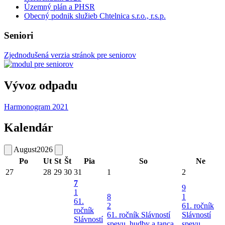
Územný plán a PHSR
Obecný podnik služieb Chtelnica s.r.o., r.s.p.
Seniori
Zjednodušená verzia stránok pre seniorov
Vývoz odpadu
Harmonogram 2021
Kalendár
August
2026
Po
Ut
St
Št
Pia
So
Ne
27
28
29
30
31
1
2
7
9
1
8
1
61.
2
61. ročník
ročník
61. ročník Slávností
Slávností
Slávností
spevu, hudby a tanca
spevu,