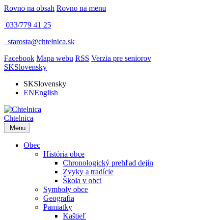
Rovno na obsah
Rovno na menu
033/779 41 25
​
starosta@chtelnica.sk
Facebook
Mapa webu
RSS
Verzia pre seniorov
SK
Slovensky
SK
Slovensky
EN
English
Chtelnica
Menu
Obec
História obce
Chronologický prehľad dejín
Zvyky a tradície
Škola v obci
Symboly obce
Geografia
Pamiatky
Kaštieľ