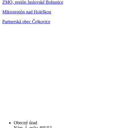
ZMO, región Jaslovské Bohunice
Mikroregión nad Holeškou
Partnerská obec Čejkovice
Obecný úrad
Nám. 1. mája 495/52