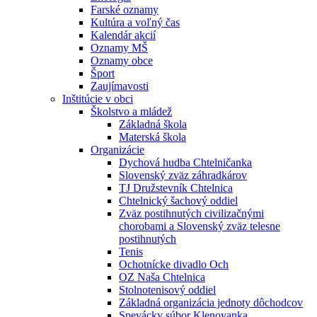
Farské oznamy
Kultúra a voľný čas
Kalendár akcií
Oznamy MŠ
Oznamy obce
Šport
Zaujímavosti
Inštitúcie v obci
Školstvo a mládež
Základná škola
Materská škola
Organizácie
Dychová hudba Chtelničanka
Slovenský zväz záhradkárov
TJ Družstevník Chtelnica
Chtelnický šachový oddiel
Zväz postihnutých civilizačnými
chorobami a Slovenský zväz telesne
postihnutých
Tenis
Ochotnícke divadlo Och
OZ Naša Chtelnica
Stolnotenisový oddiel
Základná organizácia jednoty dôchodcov
Spevácky súbor Klenovanka