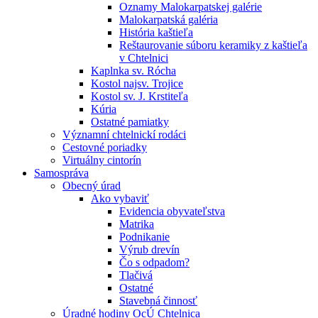
Oznamy Malokarpatskej galérie
Malokarpatská galéria
História kaštieľa
Reštaurovanie súboru keramiky z kaštieľa
v Chtelnici
Kaplnka sv. Rócha
Kostol najsv. Trojice
Kostol sv. J. Krstiteľa
Kúria
Ostatné pamiatky
Významní chtelnickí rodáci
Cestovné poriadky
Virtuálny cintorín
Samospráva
Obecný úrad
Ako vybaviť
Evidencia obyvateľstva
Matrika
Podnikanie
Výrub drevín
Čo s odpadom?
Tlačivá
Ostatné
Stavebná činnosť
Úradné hodiny OcÚ Chtelnica