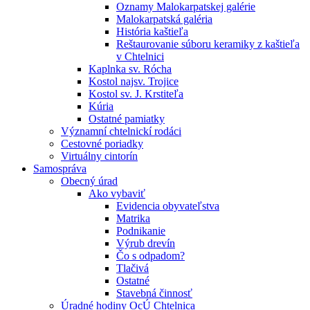
Oznamy Malokarpatskej galérie
Malokarpatská galéria
História kaštieľa
Reštaurovanie súboru keramiky z kaštieľa
v Chtelnici
Kaplnka sv. Rócha
Kostol najsv. Trojice
Kostol sv. J. Krstiteľa
Kúria
Ostatné pamiatky
Významní chtelnickí rodáci
Cestovné poriadky
Virtuálny cintorín
Samospráva
Obecný úrad
Ako vybaviť
Evidencia obyvateľstva
Matrika
Podnikanie
Výrub drevín
Čo s odpadom?
Tlačivá
Ostatné
Stavebná činnosť
Úradné hodiny OcÚ Chtelnica