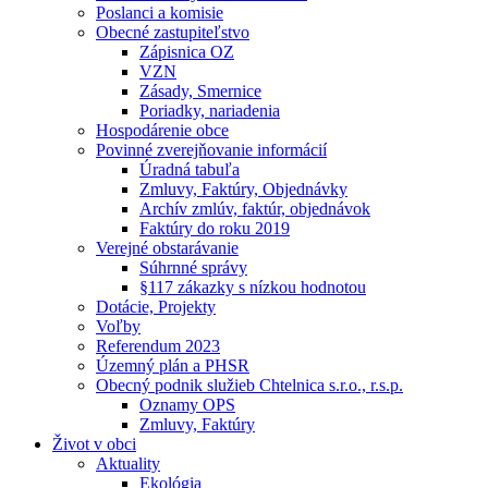
Poslanci a komisie
Obecné zastupiteľstvo
Zápisnica OZ
VZN
Zásady, Smernice
Poriadky, nariadenia
Hospodárenie obce
Povinné zverejňovanie informácií
Úradná tabuľa
Zmluvy, Faktúry, Objednávky
Archív zmlúv, faktúr, objednávok
Faktúry do roku 2019
Verejné obstarávanie
Súhrnné správy
§117 zákazky s nízkou hodnotou
Dotácie, Projekty
Voľby
Referendum 2023
Územný plán a PHSR
Obecný podnik služieb Chtelnica s.r.o., r.s.p.
Oznamy OPS
Zmluvy, Faktúry
Život v obci
Aktuality
Ekológia