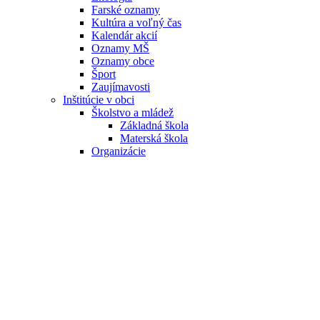
Farské oznamy
Kultúra a voľný čas
Kalendár akcií
Oznamy MŠ
Oznamy obce
Šport
Zaujímavosti
Inštitúcie v obci
Školstvo a mládež
Základná škola
Materská škola
Organizácie
Dychová hudba Chtelničanka
Slovenský zväz záhradkárov
TJ Družstevník Chtelnica
Chtelnický šachový oddiel
Zväz postihnutých civilizačnými
chorobami a Slovenský zväz telesne
postihnutých
Tenis
Ochotnícke divadlo Och
OZ Naša Chtelnica
Stolnotenisový oddiel
Základná organizácia jednoty dôchodcov
Spevácky súbor Klenovanka