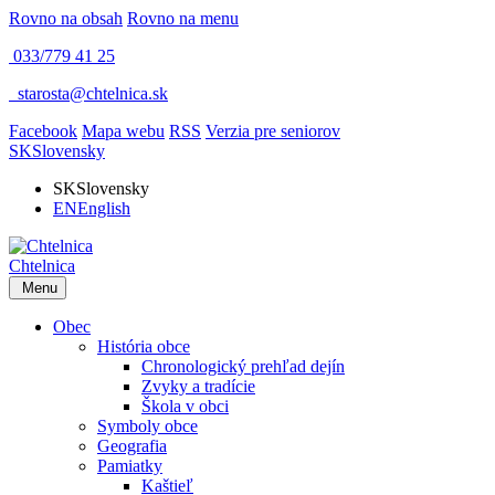
Rovno na obsah
Rovno na menu
033/779 41 25
​
starosta@chtelnica.sk
Facebook
Mapa webu
RSS
Verzia pre seniorov
SK
Slovensky
SK
Slovensky
EN
English
Chtelnica
Menu
Obec
História obce
Chronologický prehľad dejín
Zvyky a tradície
Škola v obci
Symboly obce
Geografia
Pamiatky
Kaštieľ