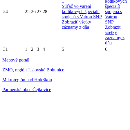
1
kotlíkových
Súťaž vo varení
špecialít
24
25
26
27
28
kotlíkových špecialít
spojená s
spojená s Vatrou SNP
Vatrou
Zobraziť všetky
SNP
záznamy z dňa
Zobraziť
všetky
záznamy z
dňa
31
1
2
3
4
5
6
Mapový portál
ZMO, región Jaslovské Bohunice
Mikroregión nad Holeškou
Partnerská obec Čejkovice