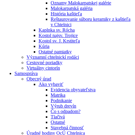
Oznamy Malokarpatskej galérie
Malokarpatská galéria
História kaštieľa
Reštaurovanie súboru keramiky z kaštieľa
v Chtelnici
Kaplnka sv. Rócha
Kostol najsv. Trojice
Kostol sv. J. Krstiteľa
Kúria
Ostatné pamiatky
Významní chtelnickí rodáci
Cestovné poriadky
Virtuálny cintorín
Samospráva
Obecný úrad
Ako vybaviť
Evidencia obyvateľstva
Matrika
Podnikanie
Výrub drevín
Čo s odpadom?
Tlačivá
Ostatné
Stavebná činnosť
Úradné hodiny OcÚ Chtelnica