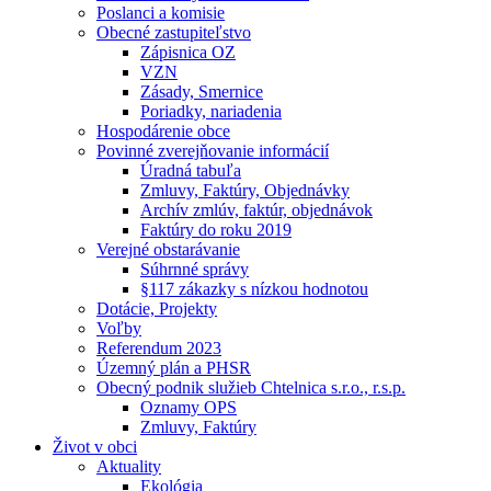
Poslanci a komisie
Obecné zastupiteľstvo
Zápisnica OZ
VZN
Zásady, Smernice
Poriadky, nariadenia
Hospodárenie obce
Povinné zverejňovanie informácií
Úradná tabuľa
Zmluvy, Faktúry, Objednávky
Archív zmlúv, faktúr, objednávok
Faktúry do roku 2019
Verejné obstarávanie
Súhrnné správy
§117 zákazky s nízkou hodnotou
Dotácie, Projekty
Voľby
Referendum 2023
Územný plán a PHSR
Obecný podnik služieb Chtelnica s.r.o., r.s.p.
Oznamy OPS
Zmluvy, Faktúry
Život v obci
Aktuality
Ekológia