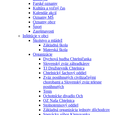
Farské oznamy
Kultúra a voľný čas
Kalendár akcií
Oznamy MŠ
Oznamy obce
Šport
Zaujímavosti
Inštitúcie v obci
Školstvo a mládež
Základná škola
Materská škola
Organizácie
Dychová hudba Chtelničanka
Slovenský zväz záhradkárov
TJ Družstevník Chtelnica
Chtelnický šachový oddiel
Zväz postihnutých civilizačnými
chorobami a Slovenský zväz telesne
postihnutých
Tenis
Ochotnícke divadlo Och
OZ Naša Chtelnica
Stolnotenisový oddiel
Základná organizácia jednoty dôchodcov
Spevácky súbor Klenovanka