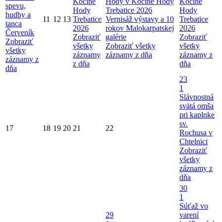
Kočíne
Hody v Kočíne
Hody
Kočíne
spevu,
Hody
Trebatice 2026
Hody
hudby a
11
12
13
Trebatice
Vernisáž výstavy a 10
Trebatice
tanca
2026
rokov Malokarpatskej
2026
Červeník
Zobraziť
galérie
Zobraziť
Zobraziť
všetky
Zobraziť všetky
všetky
všetky
záznamy
záznamy z dňa
záznamy z
záznamy z
z dňa
dňa
dňa
23
1
Slávnostná
svätá omša
pri kaplnke
sv.
17
18
19
20
21
22
Rochusa v
Chtelnici
Zobraziť
všetky
záznamy z
dňa
30
1
Súťaž vo
29
varení