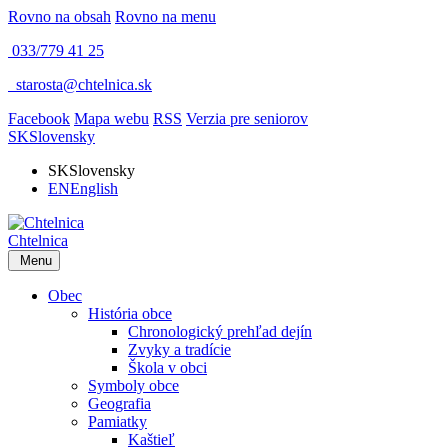
Rovno na obsah
Rovno na menu
033/779 41 25
​
starosta@chtelnica.sk
Facebook
Mapa webu
RSS
Verzia pre seniorov
SK
Slovensky
SK
Slovensky
EN
English
Chtelnica
Menu
Obec
História obce
Chronologický prehľad dejín
Zvyky a tradície
Škola v obci
Symboly obce
Geografia
Pamiatky
Kaštieľ