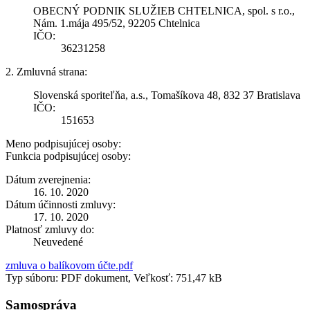
OBECNÝ PODNIK SLUŽIEB CHTELNICA, spol. s r.o.,
Nám. 1.mája 495/52, 92205 Chtelnica
IČO:
36231258
2. Zmluvná strana:
Slovenská sporiteľňa, a.s., Tomašíkova 48, 832 37 Bratislava
IČO:
151653
Meno podpisujúcej osoby:
Funkcia podpisujúcej osoby:
Dátum zverejnenia:
16. 10. 2020
Dátum účinnosti zmluvy:
17. 10. 2020
Platnosť zmluvy do:
Neuvedené
zmluva o balíkovom účte.pdf
Typ súboru: PDF dokument, Veľkosť: 751,47 kB
Samospráva