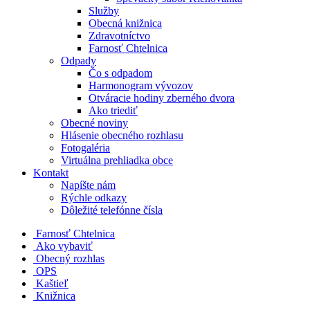
Služby
Obecná knižnica
Zdravotníctvo
Farnosť Chtelnica
Odpady
Čo s odpadom
Harmonogram vývozov
Otváracie hodiny zberného dvora
Ako triediť
Obecné noviny
Hlásenie obecného rozhlasu
Fotogaléria
Virtuálna prehliadka obce
Kontakt
Napíšte nám
Rýchle odkazy
Dôležité telefónne čísla
​
Farnosť Chtelnica
Ako vybaviť
Obecný rozhlas
OPS
Kaštieľ
Knižnica