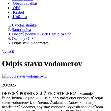
Obecný rozhlas
OPS
Kaštieľ
Knižnica
Úvodná stránka
Samospráva
Obecný podnik služieb Chtelnica s.r.o.,...
Oznamy OPS
Odpis stavu vodomerov
Vytlačiť
Odpis stavu vodomerov
2Q/2025
OBECNÝ PODNIK SLUŽIEB CHTELNICA oznamuje,
že od štvrtka 12.júna 2025 sa bude v našej obci vykonávať odpis
stavu vodomerov k stočnému. Žiadame občanov, ktorí majú
neprístupný vodomer, aby stav vodomeru vyvesili na viditeľnom