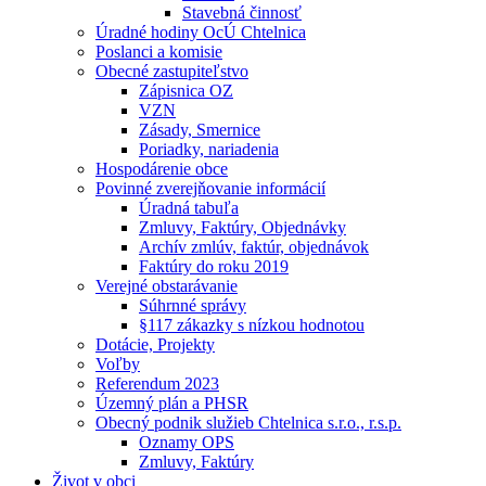
Stavebná činnosť
Úradné hodiny OcÚ Chtelnica
Poslanci a komisie
Obecné zastupiteľstvo
Zápisnica OZ
VZN
Zásady, Smernice
Poriadky, nariadenia
Hospodárenie obce
Povinné zverejňovanie informácií
Úradná tabuľa
Zmluvy, Faktúry, Objednávky
Archív zmlúv, faktúr, objednávok
Faktúry do roku 2019
Verejné obstarávanie
Súhrnné správy
§117 zákazky s nízkou hodnotou
Dotácie, Projekty
Voľby
Referendum 2023
Územný plán a PHSR
Obecný podnik služieb Chtelnica s.r.o., r.s.p.
Oznamy OPS
Zmluvy, Faktúry
Život v obci