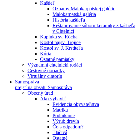
Kaštieľ
Oznamy Malokarpatskej galérie
Malokarpatská galéria
História kaštieľa
Reštaurovanie súboru keramiky z kaštieľa
v Chtelnici
Kaplnka sv. Rócha
Kostol najsv. Trojice
Kostol sv. J. Krstiteľa
Kúria
Ostatné pamiatky
Významní chtelnickí rodáci
Cestovné poriadky
Virtuálny cintorín
Samospráva
prejsť na obsah: Samospráva
Obecný úrad
Ako vybaviť
Evidencia obyvateľstva
Matrika
Podnikanie
Výrub drevín
Čo s odpadom?
Tlačivá
Ostatné