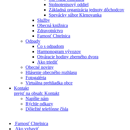
Stolnotenisový oddiel
Základná organizácia jednoty dôchodcov
Spevácky súbor Klenovanka
Služby
Obecná knižnica
Zdravotníctvo
Farnosť Chtelnica
Odpady
Čo s odpadom
Harmonogram vývozov
Otváracie hodiny zberného dvora
Ako triediť
Obecné noviny
Hlásenie obecného rozhlasu
Fotogaléria
Virtuálna prehliadka obce
Kontakt
prejsť na obsah: Kontakt
Napíšte nám
Rýchle odkazy
Dôležité telefónne čísla
​
Farnosť Chtelnica
Ako vybaviť