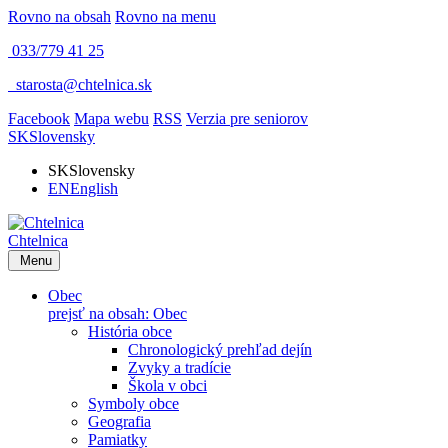
Rovno na obsah
Rovno na menu
033/779 41 25
​
starosta@chtelnica.sk
Facebook
Mapa webu
RSS
Verzia pre seniorov
SK
Slovensky
SK
Slovensky
EN
English
Chtelnica
Menu
Obec
prejsť na obsah: Obec
História obce
Chronologický prehľad dejín
Zvyky a tradície
Škola v obci
Symboly obce
Geografia
Pamiatky