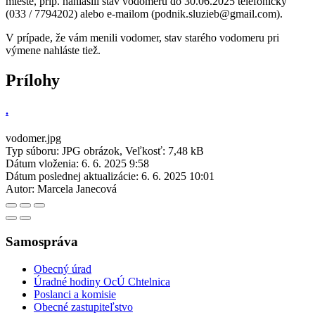
mieste, príp. nahlásili stav vodomeru do 30.06.2025 telefonicky
(033 / 7794202) alebo e-mailom (podnik.sluzieb@gmail.com).
V prípade, že vám menili vodomer, stav starého vodomeru pri
výmene nahláste tiež.
Prílohy
.
vodomer.jpg
Typ súboru: JPG obrázok, Veľkosť: 7,48 kB
Dátum vloženia:
6. 6. 2025 9:58
Dátum poslednej aktualizácie:
6. 6. 2025 10:01
Autor:
Marcela Janecová
Samospráva
Obecný úrad
Úradné hodiny OcÚ Chtelnica
Poslanci a komisie
Obecné zastupiteľstvo