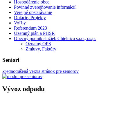
Hospodárenie obce
Povinné zverejňovanie informácií
Verejné obstarávanie
Dotácie, Projekty
Voľby
Referendum 2023
Územný plán a PHSR
Obecný podnik služieb Chtelnica s.r.o., r.s.p.
Oznamy OPS
Zmluvy, Faktúry
Seniori
Zjednodušená verzia stránok pre seniorov
Vývoz odpadu
Harmonogram 2021
Kalendár
August
2026