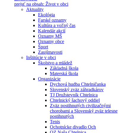
prejsť na obsah: Život v obci
Aktuality
Ekológia
Farské oznamy
Kultúra a voľný čas
Kalendár akcií
Oznamy MŠ
Oznamy obce
Šport
Zaujímavosti
Inštitúcie v obci
Školstvo a mládež
Základná škola
Materská škola
Organizácie
Dychová hudba Chtelničanka
Slovenský zväz záhradkárov
TJ Družstevník Chtelnica
Chtelnický šachový oddiel
Zväz postihnutých civilizačnými
chorobami a Slovenský zväz telesne
postihnutých
Tenis
Ochotnícke divadlo Och
OZ Naša Chtelnica