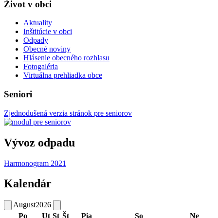
Život v obci
Aktuality
Inštitúcie v obci
Odpady
Obecné noviny
Hlásenie obecného rozhlasu
Fotogaléria
Virtuálna prehliadka obce
Seniori
Zjednodušená verzia stránok pre seniorov
Vývoz odpadu
Harmonogram 2021
Kalendár
August
2026
Po
Ut
St
Št
Pia
So
Ne