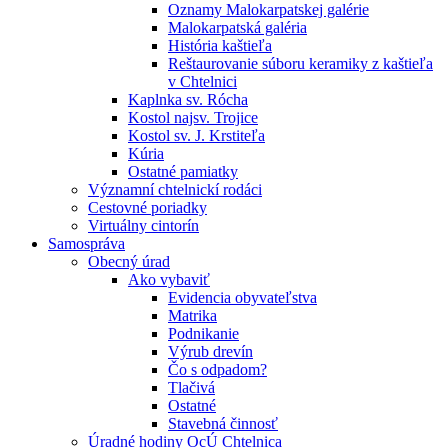
Oznamy Malokarpatskej galérie
Malokarpatská galéria
História kaštieľa
Reštaurovanie súboru keramiky z kaštieľa
v Chtelnici
Kaplnka sv. Rócha
Kostol najsv. Trojice
Kostol sv. J. Krstiteľa
Kúria
Ostatné pamiatky
Významní chtelnickí rodáci
Cestovné poriadky
Virtuálny cintorín
Samospráva
Obecný úrad
Ako vybaviť
Evidencia obyvateľstva
Matrika
Podnikanie
Výrub drevín
Čo s odpadom?
Tlačivá
Ostatné
Stavebná činnosť
Úradné hodiny OcÚ Chtelnica