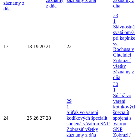
záznamy
záznamy z dňa
záznamy z
záznamy z
z dňa
dňa
dňa
23
1
Slávnostná
svätá omša
pri kaplnke
sv.
17
18
19
20
21
22
Rochusa v
Chtelnici
Zobraziť
všetky
záznamy z
dňa
30
1
Súťaž vo
29
varení
1
kotlíkových
Súťaž vo varení
špecialít
24
25
26
27
28
kotlíkových špecialít
spojená s
spojená s Vatrou SNP
Vatrou
Zobraziť všetky
SNP
záznamy z dňa
Zobraziť