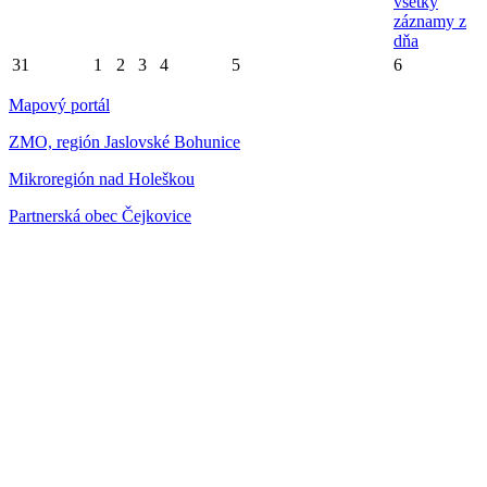
všetky
záznamy z
dňa
31
1
2
3
4
5
6
Mapový portál
ZMO, región Jaslovské Bohunice
Mikroregión nad Holeškou
Partnerská obec Čejkovice