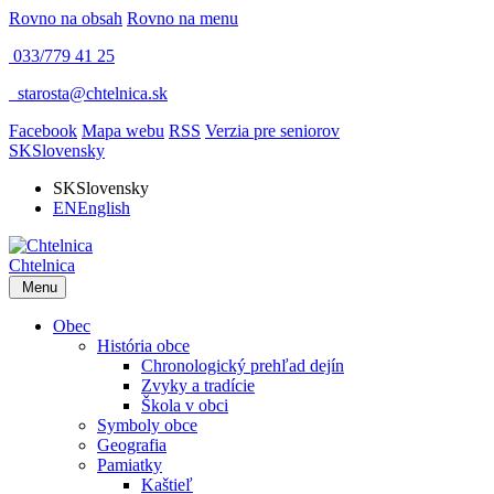
Rovno na obsah
Rovno na menu
033/779 41 25
​
starosta@chtelnica.sk
Facebook
Mapa webu
RSS
Verzia pre seniorov
SK
Slovensky
SK
Slovensky
EN
English
Chtelnica
Menu
Obec
História obce
Chronologický prehľad dejín
Zvyky a tradície
Škola v obci
Symboly obce
Geografia
Pamiatky
Kaštieľ