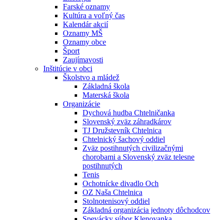
Farské oznamy
Kultúra a voľný čas
Kalendár akcií
Oznamy MŠ
Oznamy obce
Šport
Zaujímavosti
Inštitúcie v obci
Školstvo a mládež
Základná škola
Materská škola
Organizácie
Dychová hudba Chtelničanka
Slovenský zväz záhradkárov
TJ Družstevník Chtelnica
Chtelnický šachový oddiel
Zväz postihnutých civilizačnými
chorobami a Slovenský zväz telesne
postihnutých
Tenis
Ochotnícke divadlo Och
OZ Naša Chtelnica
Stolnotenisový oddiel
Základná organizácia jednoty dôchodcov
Spevácky súbor Klenovanka