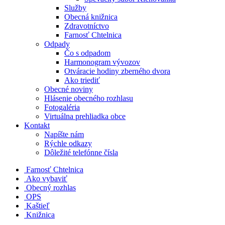
Služby
Obecná knižnica
Zdravotníctvo
Farnosť Chtelnica
Odpady
Čo s odpadom
Harmonogram vývozov
Otváracie hodiny zberného dvora
Ako triediť
Obecné noviny
Hlásenie obecného rozhlasu
Fotogaléria
Virtuálna prehliadka obce
Kontakt
Napíšte nám
Rýchle odkazy
Dôležité telefónne čísla
​
Farnosť Chtelnica
Ako vybaviť
Obecný rozhlas
OPS
Kaštieľ
Knižnica