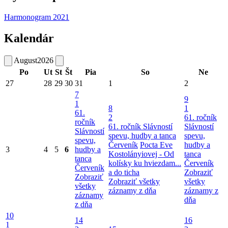
Harmonogram 2021
Kalendár
August
2026
Po
Ut
St
Št
Pia
So
Ne
27
28
29
30
31
1
2
7
9
1
8
1
61.
2
61. ročník
ročník
61. ročník Slávností
Slávností
Slávností
spevu, hudby a tanca
spevu,
spevu,
Červeník
Pocta Eve
hudby a
3
4
5
6
hudby a
Kostolányiovej - Od
tanca
tanca
kolísky ku hviezdam...
Červeník
Červeník
a do ticha
Zobraziť
Zobraziť
Zobraziť všetky
všetky
všetky
záznamy z dňa
záznamy z
záznamy
dňa
z dňa
10
14
16
1