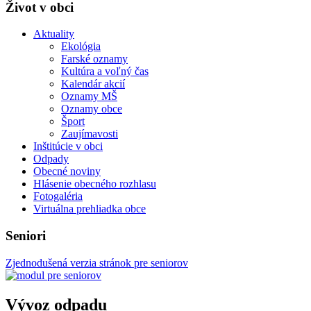
Život v obci
Aktuality
Ekológia
Farské oznamy
Kultúra a voľný čas
Kalendár akcií
Oznamy MŠ
Oznamy obce
Šport
Zaujímavosti
Inštitúcie v obci
Odpady
Obecné noviny
Hlásenie obecného rozhlasu
Fotogaléria
Virtuálna prehliadka obce
Seniori
Zjednodušená verzia stránok pre seniorov
Vývoz odpadu