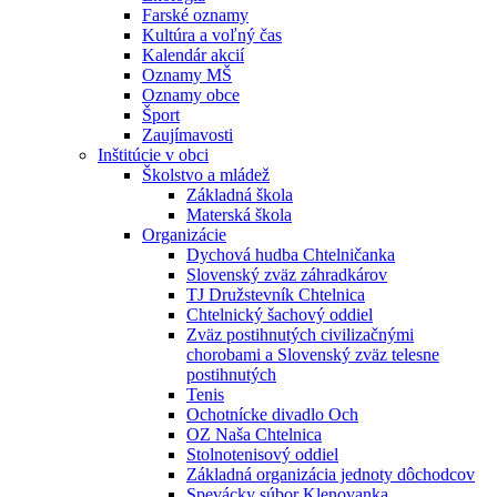
Farské oznamy
Kultúra a voľný čas
Kalendár akcií
Oznamy MŠ
Oznamy obce
Šport
Zaujímavosti
Inštitúcie v obci
Školstvo a mládež
Základná škola
Materská škola
Organizácie
Dychová hudba Chtelničanka
Slovenský zväz záhradkárov
TJ Družstevník Chtelnica
Chtelnický šachový oddiel
Zväz postihnutých civilizačnými
chorobami a Slovenský zväz telesne
postihnutých
Tenis
Ochotnícke divadlo Och
OZ Naša Chtelnica
Stolnotenisový oddiel
Základná organizácia jednoty dôchodcov
Spevácky súbor Klenovanka