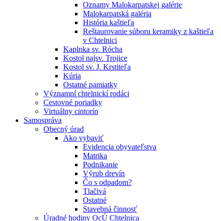
Oznamy Malokarpatskej galérie
Malokarpatská galéria
História kaštieľa
Reštaurovanie súboru keramiky z kaštieľa
v Chtelnici
Kaplnka sv. Rócha
Kostol najsv. Trojice
Kostol sv. J. Krstiteľa
Kúria
Ostatné pamiatky
Významní chtelnickí rodáci
Cestovné poriadky
Virtuálny cintorín
Samospráva
Obecný úrad
Ako vybaviť
Evidencia obyvateľstva
Matrika
Podnikanie
Výrub drevín
Čo s odpadom?
Tlačivá
Ostatné
Stavebná činnosť
Úradné hodiny OcÚ Chtelnica