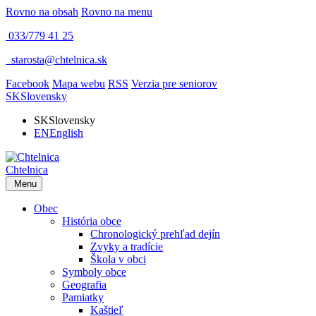
Rovno na obsah
Rovno na menu
033/779 41 25
​
starosta@chtelnica.sk
Facebook
Mapa webu
RSS
Verzia pre seniorov
SK
Slovensky
SK
Slovensky
EN
English
Chtelnica
Menu
Obec
História obce
Chronologický prehľad dejín
Zvyky a tradície
Škola v obci
Symboly obce
Geografia
Pamiatky
Kaštieľ