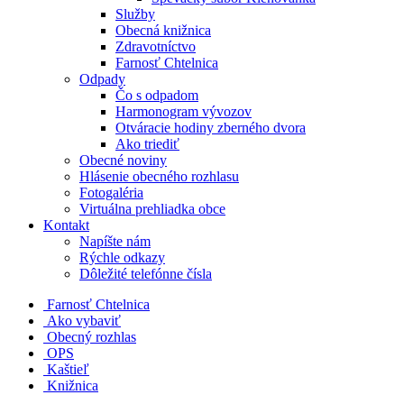
Služby
Obecná knižnica
Zdravotníctvo
Farnosť Chtelnica
Odpady
Čo s odpadom
Harmonogram vývozov
Otváracie hodiny zberného dvora
Ako triediť
Obecné noviny
Hlásenie obecného rozhlasu
Fotogaléria
Virtuálna prehliadka obce
Kontakt
Napíšte nám
Rýchle odkazy
Dôležité telefónne čísla
​
Farnosť Chtelnica
Ako vybaviť
Obecný rozhlas
OPS
Kaštieľ
Knižnica