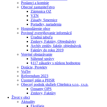
Poslanci a komisie
Obecné zastupiteľstvo
Zápisnica OZ
VZN
Zásady, Smernice
Poriadky, nariadenia
Hospodárenie obce
Povinné zverejňovanie informácií
Úradná tabuľa
Zmluvy, Faktúry, Objednávky
Archív zmlúv, faktúr, objednávok
Faktúry do roku 2019
Verejné obstarávanie
Súhrnné správy
§117 zákazky s nízkou hodnotou
Dotácie, Projekty
Voľby
Referendum 2023
Územný plán a PHSR
Obecný podnik služieb Chtelnica s.r.o., r.s.p.
Oznamy OPS
Zmluvy, Faktúry
Život v obci
Aktuality
Ekológia