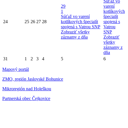
Súťaž vo
29
varení
1
kotlíkových
Súťaž vo varení
špecialít
24
25
26
27
28
kotlíkových špecialít
spojená s
spojená s Vatrou SNP
Vatrou
Zobraziť všetky
SNP
záznamy z dňa
Zobraziť
všetky
záznamy z
dňa
31
1
2
3
4
5
6
Mapový portál
ZMO, región Jaslovské Bohunice
Mikroregión nad Holeškou
Partnerská obec Čejkovice