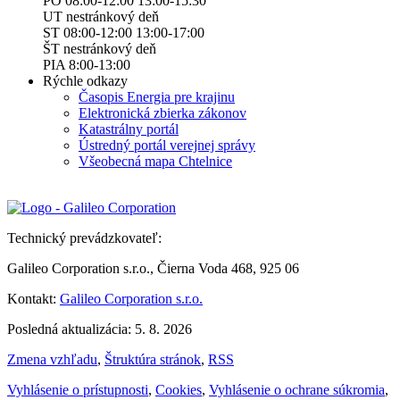
PO 08:00-12:00 13:00-15:30
UT nestránkový deň
ST 08:00-12:00 13:00-17:00
ŠT nestránkový deň
PIA 8:00-13:00
Rýchle odkazy
Časopis Energia pre krajinu
Elektronická zbierka zákonov
Katastrálny portál
Ústredný portál verejnej správy
Všeobecná mapa Chtelnice
Technický prevádzkovateľ:
Galileo Corporation s.r.o., Čierna Voda 468, 925 06
Kontakt:
Galileo Corporation s.r.o.
Posledná aktualizácia: 5. 8. 2026
Zmena vzhľadu
,
Štruktúra stránok
,
RSS
Vyhlásenie o prístupnosti
,
Cookies
,
Vyhlásenie o ochrane súkromia
,