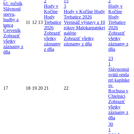
2
15
2
61. ročník
Hody v
3
Hody v
Slávností
Kočíne
Hody v Kočíne
Hody
Kočíne
spevu,
Hody
Trebatice 2026
Hody
hudby a
11
12
13
Trebatice
Vernisáž výstavy a 10
Trebatice
tanca
2026
rokov Malokarpatskej
2026
Červeník
Zobraziť
galérie
Zobraziť
Zobraziť
všetky
Zobraziť všetky
všetky
všetky
záznamy
záznamy z dňa
záznamy z
záznamy z
z dňa
dňa
dňa
23
1
Slávnostná
svätá omša
pri kaplnke
sv.
17
18
19
20
21
22
Rochusa v
Chtelnici
Zobraziť
všetky
záznamy z
dňa
30
1