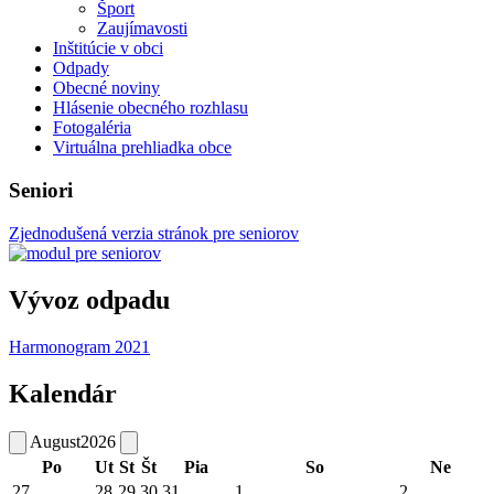
Šport
Zaujímavosti
Inštitúcie v obci
Odpady
Obecné noviny
Hlásenie obecného rozhlasu
Fotogaléria
Virtuálna prehliadka obce
Seniori
Zjednodušená verzia stránok pre seniorov
Vývoz odpadu
Harmonogram 2021
Kalendár
August
2026
Po
Ut
St
Št
Pia
So
Ne
27
28
29
30
31
1
2