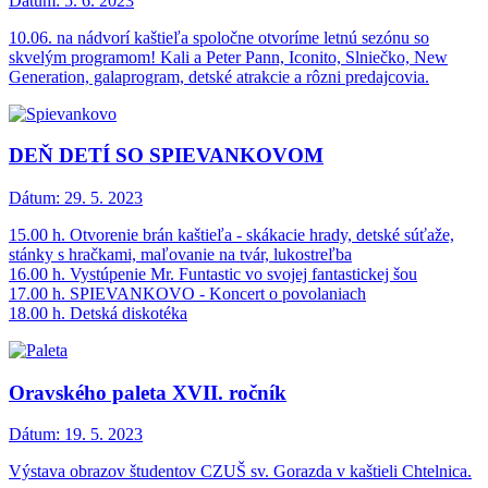
Dátum:
5. 6. 2023
10.06. na nádvorí kaštieľa spoločne otvoríme letnú sezónu so
skvelým programom! Kali a Peter Pann, Iconito, Slniečko, New
Generation, galaprogram, detské atrakcie a rôzni predajcovia.
DEŇ DETÍ SO SPIEVANKOVOM
Dátum:
29. 5. 2023
15.00 h. Otvorenie brán kaštieľa - skákacie hrady, detské súťaže,
stánky s hračkami, maľovanie na tvár, lukostreľba
16.00 h. Vystúpenie Mr. Funtastic vo svojej fantastickej šou
17.00 h. SPIEVANKOVO - Koncert o povolaniach
18.00 h. Detská diskotéka
Oravského paleta XVII. ročník
Dátum:
19. 5. 2023
Výstava obrazov študentov CZUŠ sv. Gorazda v kaštieli Chtelnica.