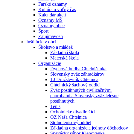
Farské oznamy
Kultúra a voľný čas
Kalendár akcií
Oznamy MŠ
Oznamy obce
Šport
Zaujímavosti
Inštitúcie v obci
Školstvo a mládež
Základná škola
Materská škola
Organizácie
Dychová hudba Chtelničanka
Slovenský zväz záhradkárov
TJ Družstevník Chtelnica
Chtelnický šachový oddiel
Zväz postihnutých civilizačnými
chorobami a Slovenský zväz telesne
postihnutých
Tenis
Ochotnícke divadlo Och
OZ Naša Chtelnica
Stolnotenisový oddiel
Základná organizácia jednoty dôchodcov
Spevácky súbor Klenovanka