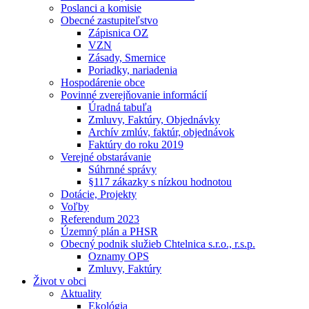
Poslanci a komisie
Obecné zastupiteľstvo
Zápisnica OZ
VZN
Zásady, Smernice
Poriadky, nariadenia
Hospodárenie obce
Povinné zverejňovanie informácií
Úradná tabuľa
Zmluvy, Faktúry, Objednávky
Archív zmlúv, faktúr, objednávok
Faktúry do roku 2019
Verejné obstarávanie
Súhrnné správy
§117 zákazky s nízkou hodnotou
Dotácie, Projekty
Voľby
Referendum 2023
Územný plán a PHSR
Obecný podnik služieb Chtelnica s.r.o., r.s.p.
Oznamy OPS
Zmluvy, Faktúry
Život v obci
Aktuality
Ekológia