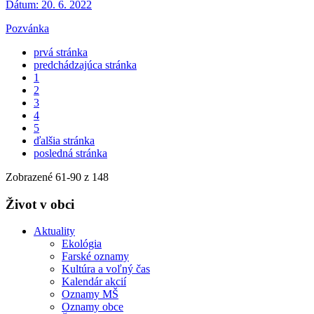
Dátum:
20. 6. 2022
Pozvánka
prvá stránka
predchádzajúca stránka
1
2
3
4
5
ďalšia stránka
posledná stránka
Zobrazené
61
-
90
z 148
Život v obci
Aktuality
Ekológia
Farské oznamy
Kultúra a voľný čas
Kalendár akcií
Oznamy MŠ
Oznamy obce