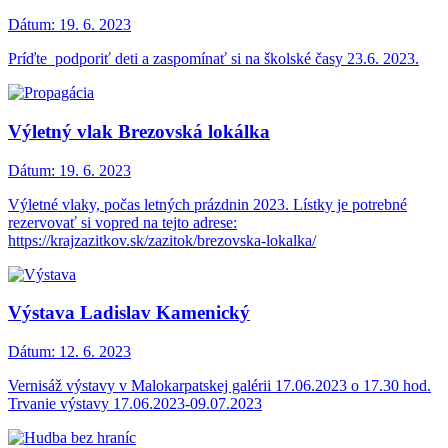
Dátum:
19. 6. 2023
Príďte podporiť deti a zaspomínať si na školské časy 23.6. 2023.
Výletný vlak Brezovská lokálka
Dátum:
19. 6. 2023
Výletné vlaky, počas letných prázdnin 2023. Lístky je potrebné
rezervovať si vopred na tejto adrese:
https://krajzazitkov.sk/zazitok/brezovska-lokalka/
Výstava Ladislav Kamenický
Dátum:
12. 6. 2023
Vernisáž výstavy v Malokarpatskej galérii 17.06.2023 o 17.30 hod.
Trvanie výstavy 17.06.2023-09.07.2023