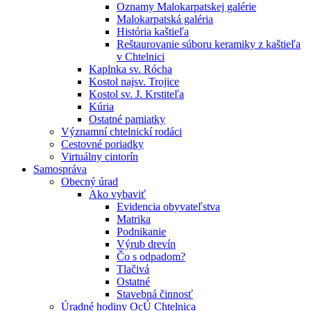
Oznamy Malokarpatskej galérie
Malokarpatská galéria
História kaštieľa
Reštaurovanie súboru keramiky z kaštieľa
v Chtelnici
Kaplnka sv. Rócha
Kostol najsv. Trojice
Kostol sv. J. Krstiteľa
Kúria
Ostatné pamiatky
Významní chtelnickí rodáci
Cestovné poriadky
Virtuálny cintorín
Samospráva
Obecný úrad
Ako vybaviť
Evidencia obyvateľstva
Matrika
Podnikanie
Výrub drevín
Čo s odpadom?
Tlačivá
Ostatné
Stavebná činnosť
Úradné hodiny OcÚ Chtelnica