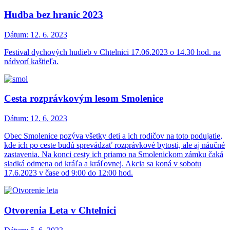
Hudba bez hraníc 2023
Dátum:
12. 6. 2023
Festival dychových hudieb v Chtelnici 17.06.2023 o 14.30 hod. na
nádvorí kaštieľa.
Cesta rozprávkovým lesom Smolenice
Dátum:
12. 6. 2023
Obec Smolenice pozýva všetky deti a ich rodičov na toto podujatie,
kde ich po ceste budú sprevádzať rozprávkové bytosti, ale aj náučné
zastavenia. Na konci cesty ich priamo na Smolenickom zámku čaká
sladká odmena od kráľa a kráľovnej. Akcia sa koná v sobotu
17.6.2023 v čase od 9:00 do 12:00 hod.
Otvorenia Leta v Chtelnici