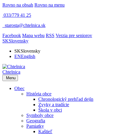
Rovno na obsah
Rovno na menu
033/779 41 25
​
starosta@chtelnica.sk
Facebook
Mapa webu
RSS
Verzia pre seniorov
SK
Slovensky
SK
Slovensky
EN
English
Chtelnica
Menu
Obec
História obce
Chronologický prehľad dejín
Zvyky a tradície
Škola v obci
Symboly obce
Geografia
Pamiatky
Kaštieľ