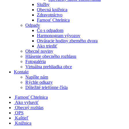
Služby
Obecná knižnica
Zdravotníctvo
Farnosť Chtelnica
Odpady
Čo s odpadom
Harmonogram vývozov
Otváracie hodiny zberného dvora
Ako triediť
Obecné noviny
Hlásenie obecného rozhlasu
Fotogaléria
Virtuálna prehliadka obce
Kontakt
Napíšte nám
Rýchle odkazy
Dôležité telefónne čísla
​
Farnosť Chtelnica
Ako vybaviť
Obecný rozhlas
OPS
Kaštieľ
Knižnica