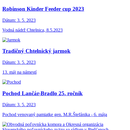
Robinson Kinder Feeder cup 2023
Dátum:
3. 5. 2023
Vodná nádrž Chtelnica, 8.5.2023
Tradičný Chtelnický jarmok
Dátum:
3. 5. 2023
13. máj na námestí
Pochod Lančár-Bradlo 25. ročník
Dátum:
3. 5. 2023
Pochod venovaný pamiatke gen. M.R.Štefánika - 6. mája