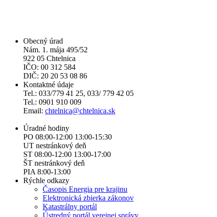
Obecný úrad
Nám. 1. mája 495/52
922 05 Chtelnica
IČO: 00 312 584
DIČ: 20 20 53 08 86
Kontaktné údaje
Tel.: 033/779 41 25, 033/ 779 42 05
Tel.: 0901 910 009
Email:
chtelnica@chtelnica.sk
Úradné hodiny
PO 08:00-12:00 13:00-15:30
UT nestránkový deň
ST 08:00-12:00 13:00-17:00
ŠT nestránkový deň
PIA 8:00-13:00
Rýchle odkazy
Časopis Energia pre krajinu
Elektronická zbierka zákonov
Katastrálny portál
Ústredný portál verejnej správy