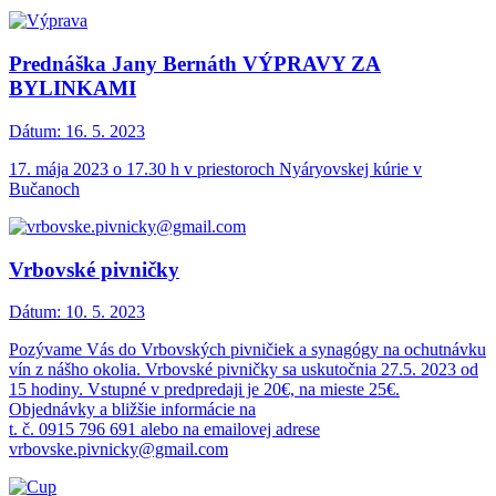
Prednáška Jany Bernáth VÝPRAVY ZA
BYLINKAMI
Dátum:
16. 5. 2023
17. mája 2023 o 17.30 h v priestoroch Nyáryovskej kúrie v
Bučanoch
Vrbovské pivničky
Dátum:
10. 5. 2023
Pozývame Vás do Vrbovských pivničiek a synagógy na ochutnávku
vín z nášho okolia. Vrbovské pivničky sa uskutočnia 27.5. 2023 od
15 hodiny. Vstupné v predpredaji je 20€, na mieste 25€.
Objednávky a bližšie informácie na
t. č. 0915 796 691 alebo na emailovej adrese
vrbovske.pivnicky@gmail.com