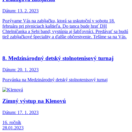
Dátum:
13. 2. 2023
Pozývame Vás na zabíjačku, ktorá sa uskutoční v sobotu 18.
februára pri pivniciach kaštieľa. Do tanca bude hrať DH
Chtelničanka a Sebi band; vystúpia aj šabľovníci. Predávať sa budú
tiež zabíjačkové špeciality a ďalšie občerstvenie. Tešíme sa na Vás.
8. Medzinárodný detský stolnotenisový turnaj
Dátum:
20. 1. 2023
Pozvánka na Medzinárodný detský stolnotenisový turnaj
Zimný výstup na Klenovú
Dátum:
17. 1. 2023
16. ročník
28.01.2023