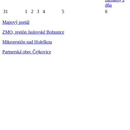
dňa
31
1
2
3
4
5
6
Mapový portál
ZMO, región Jaslovské Bohunice
Mikroregión nad Holeškou
Partnerská obec Čejkovice