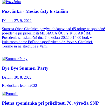
Pozvánka - Mesiac úcty k starším
Dátum:
27. 9. 2022
Starosta Obce Chtelnica pozýva občanov nad 65 rokov na spoločné
posedenie pri príležitosti MESIACA ÚCTY K STARŠÍM.
Posedenie sa uskutoční dňa 7. októbra 2022 o 14:00 hod. v
kultúrnom dome Poľnohospodárskeho družstva v Chtelnici.
Tešíme sa na stretnutie s Vami.
Bye Bye Summer Party
Dátum:
30. 8. 2022
Rozlúčku s letom 2022
Pietna spomienka pri príležitosti 78. výročia SNP