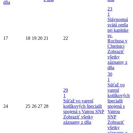
dňa
23
1
Slávnostná
svätá omša
pri kaplnke
sv.
17
18
19
20
21
22
Rochusa v
Chtelnici
Zobraziť
všetky
záznamy z
dňa
30
1
Súťaž vo
29
varení
1
kotlíkových
Súťaž vo varení
špecialít
24
25
26
27
28
kotlíkových špecialít
spojená s
spojená s Vatrou SNP
Vatrou
Zobraziť všetky
SNP
záznamy z dňa
Zobraziť
všetky
záznamy z