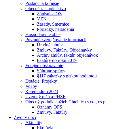
Poslanci a komisie
Obecné zastupiteľstvo
Zápisnica OZ
VZN
Zásady, Smernice
Poriadky, nariadenia
Hospodárenie obce
Povinné zverejňovanie informácií
Úradná tabuľa
Zmluvy, Faktúry, Objednávky
Archív zmlúv, faktúr, objednávok
Faktúry do roku 2019
Verejné obstarávanie
Súhrnné správy
§117 zákazky s nízkou hodnotou
Dotácie, Projekty
Voľby
Referendum 2023
Územný plán a PHSR
Obecný podnik služieb Chtelnica s.r.o., r.s.p.
Oznamy OPS
Zmluvy, Faktúry
Život v obci
Aktuality
Ekológia