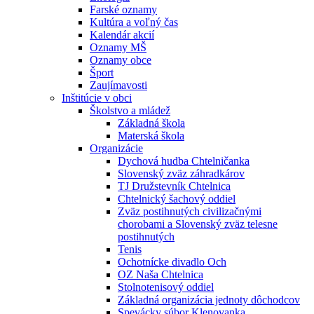
Farské oznamy
Kultúra a voľný čas
Kalendár akcií
Oznamy MŠ
Oznamy obce
Šport
Zaujímavosti
Inštitúcie v obci
Školstvo a mládež
Základná škola
Materská škola
Organizácie
Dychová hudba Chtelničanka
Slovenský zväz záhradkárov
TJ Družstevník Chtelnica
Chtelnický šachový oddiel
Zväz postihnutých civilizačnými
chorobami a Slovenský zväz telesne
postihnutých
Tenis
Ochotnícke divadlo Och
OZ Naša Chtelnica
Stolnotenisový oddiel
Základná organizácia jednoty dôchodcov
Spevácky súbor Klenovanka