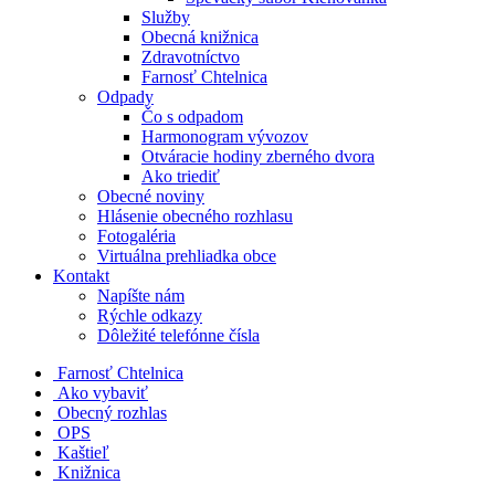
Služby
Obecná knižnica
Zdravotníctvo
Farnosť Chtelnica
Odpady
Čo s odpadom
Harmonogram vývozov
Otváracie hodiny zberného dvora
Ako triediť
Obecné noviny
Hlásenie obecného rozhlasu
Fotogaléria
Virtuálna prehliadka obce
Kontakt
Napíšte nám
Rýchle odkazy
Dôležité telefónne čísla
​
Farnosť Chtelnica
Ako vybaviť
Obecný rozhlas
OPS
Kaštieľ
Knižnica