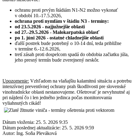
ochranu proti prvým štádiám N1-N2 možno vykonať
v období 10.-17.5.2026,
ochrana proti nymfám v štádiu N3 - termíny:
od 23.5.2026 - najjužnejšie oblasti
od 27.-29.5.2026 - Malokarpatská oblasť
po 1. júni 2026 - ostatné chladnejšie oblasti
ďalší postrek bude potrebný o 10-14 dní, teda približne
v termíne 6.-12.6.2026,
tretí zásah proti dospelcom spadá do obdobia začiatku júla,
jeho presný termín bude zverejnený neskôr.
Upozornenie:
Vzhľadom na vlaňajšiu kalamitnú situáciu a potrebu
intenzívnej preventívnej ochrany prah škodlivosti pre slovenské
vinohradnícke oblasti nestanovujeme. Ošetrovať je nevyhnutné aj
pri nájdení čo i len jedného jedinca počas monitorovania
vyliahnutých cikád!
Dátum vloženia:
25. 5. 2026 9:35
Dátum poslednej aktualizácie:
25. 5. 2026 9:59
Autor:
Ing. Soňa Pleváková