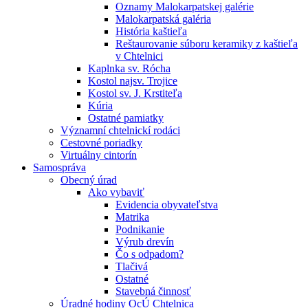
Oznamy Malokarpatskej galérie
Malokarpatská galéria
História kaštieľa
Reštaurovanie súboru keramiky z kaštieľa
v Chtelnici
Kaplnka sv. Rócha
Kostol najsv. Trojice
Kostol sv. J. Krstiteľa
Kúria
Ostatné pamiatky
Významní chtelnickí rodáci
Cestovné poriadky
Virtuálny cintorín
Samospráva
Obecný úrad
Ako vybaviť
Evidencia obyvateľstva
Matrika
Podnikanie
Výrub drevín
Čo s odpadom?
Tlačivá
Ostatné
Stavebná činnosť
Úradné hodiny OcÚ Chtelnica