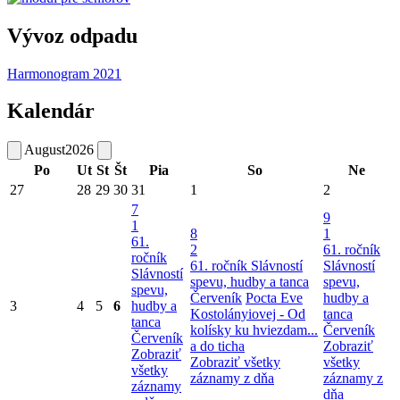
Vývoz odpadu
Harmonogram 2021
Kalendár
August
2026
Po
Ut
St
Št
Pia
So
Ne
27
28
29
30
31
1
2
7
9
1
8
1
61.
2
61. ročník
ročník
61. ročník Slávností
Slávností
Slávností
spevu, hudby a tanca
spevu,
spevu,
Červeník
Pocta Eve
hudby a
3
4
5
6
hudby a
Kostolányiovej - Od
tanca
tanca
kolísky ku hviezdam...
Červeník
Červeník
a do ticha
Zobraziť
Zobraziť
Zobraziť všetky
všetky
všetky
záznamy z dňa
záznamy z
záznamy
dňa