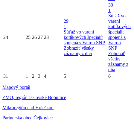
30
1
Súťaž vo
29
varení
1
kotlíkových
Súťaž vo varení
špecialít
24
25
26
27
28
kotlíkových špecialít
spojená s
spojená s Vatrou SNP
Vatrou
Zobraziť všetky
SNP
záznamy z dňa
Zobraziť
všetky
záznamy z
dňa
31
1
2
3
4
5
6
Mapový portál
ZMO, región Jaslovské Bohunice
Mikroregión nad Holeškou
Partnerská obec Čejkovice