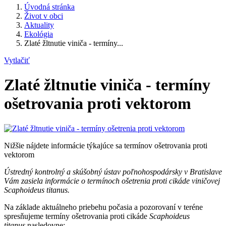
Úvodná stránka
Život v obci
Aktuality
Ekológia
Zlaté žltnutie viniča - termíny...
Vytlačiť
Zlaté žltnutie viniča - termíny
ošetrovania proti vektorom
Nižšie nájdete informácie týkajúce sa termínov ošetrovania proti
vektorom
Ústredný kontrolný a skúšobný ústav poľnohospodársky v Bratislave
Vám zasiela informácie o termínoch ošetrenia proti cikáde viničovej
Scaphoideus titanus.
Na základe aktuálneho priebehu počasia a pozorovaní v teréne
spresňujeme termíny ošetrovania proti cikáde
Scaphoideus
titanus
nasledovne: