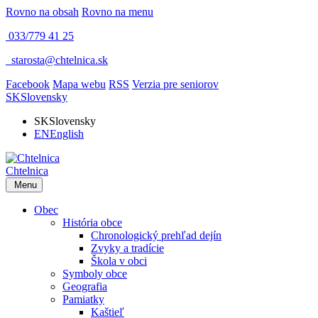
Rovno na obsah
Rovno na menu
033/779 41 25
​
starosta@chtelnica.sk
Facebook
Mapa webu
RSS
Verzia pre seniorov
SK
Slovensky
SK
Slovensky
EN
English
Chtelnica
Menu
Obec
História obce
Chronologický prehľad dejín
Zvyky a tradície
Škola v obci
Symboly obce
Geografia
Pamiatky
Kaštieľ