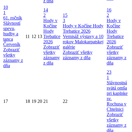
z dňa
10
14
16
1
2
15
2
61. ročník
Hody v
3
Hody v
Slávností
Kočíne
Hody v Kočíne
Hody
Kočíne
spevu,
Hody
Trebatice 2026
Hody
hudby a
11
12
13
Trebatice
Vernisáž výstavy a 10
Trebatice
tanca
2026
rokov Malokarpatskej
2026
Červeník
Zobraziť
galérie
Zobraziť
Zobraziť
všetky
Zobraziť všetky
všetky
všetky
záznamy
záznamy z dňa
záznamy z
záznamy z
z dňa
dňa
dňa
23
1
Slávnostná
svätá omša
pri kaplnke
sv.
17
18
19
20
21
22
Rochusa v
Chtelnici
Zobraziť
všetky
záznamy z
dňa