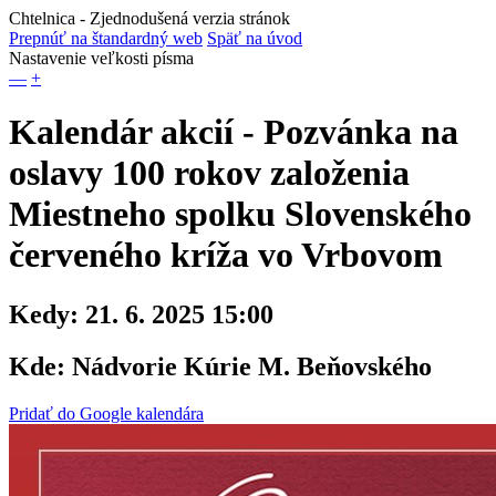
Chtelnica
- Zjednodušená verzia stránok
Prepnúť na štandardný web
Späť na úvod
Nastavenie veľkosti písma
—
+
Kalendár akcií - Pozvánka na
oslavy 100 rokov založenia
Miestneho spolku Slovenského
červeného kríža vo Vrbovom
Kedy:
21. 6. 2025 15:00
Kde:
Nádvorie Kúrie M. Beňovského
Pridať do Google kalendára