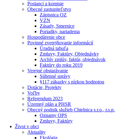
Poslanci a komisie
Obecné zastupiteľstvo
Zápisnica OZ
VZN
Zásady, Smernice
Poriadky, nariadenia
Hospodárenie obce
Povinné zverejňovanie informácií
Úradná tabuľa
Zmluvy, Faktúry, Objednávky
Archív zmlúv, faktúr, objednávok
Faktúry do roku 2019
Verejné obstarávanie
Súhrnné správy
§117 zákazky s nízkou hodnotou
Dotácie, Projekty
Voľby
Referendum 2023
Územný plán a PHSR
Obecný podnik služieb Chtelnica s.r.o., r.s.p.
Oznamy OPS
Zmluvy, Faktúry
Život v obci
Aktuality
Ekológia