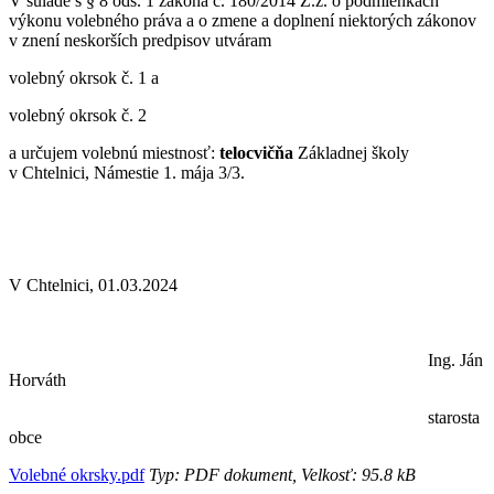
V súlade s § 8 ods. 1 zákona č. 180/2014 Z.z. o podmienkach
výkonu volebného práva a o zmene a doplnení niektorých zákonov
v znení neskorších predpisov utváram
volebný okrsok č. 1 a
volebný okrsok č. 2
a určujem volebnú miestnosť:
telocvičňa
Základnej školy
v Chtelnici, Námestie 1. mája 3/3.
V Chtelnici, 01.03.2024
Ing. Ján
Horváth
starosta
obce
Volebné okrsky.pdf
Typ: PDF dokument, Velkosť: 95.8 kB