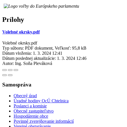
Prílohy
Volebné okrsky.pdf
Volebné okrsky.pdf
Typ súboru: PDF dokument, Veľkosť: 95,8 kB
Dátum vloženia:
1. 3. 2024 12:41
Dátum poslednej aktualizácie:
1. 3. 2024 12:46
Autor:
Ing. Soňa Pleváková
Samospráva
Obecný úrad
Úradné hodiny OcÚ Chtelnica
Poslanci a komisie
Obecné zastupiteľstvo
Hospodárenie obce
Povinné zverejňovanie informácií
Verejné obstarávanie