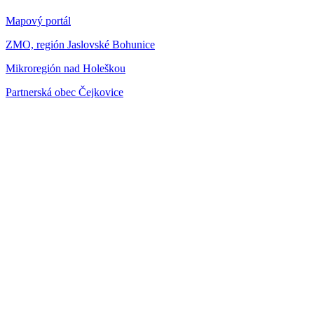
Mapový portál
ZMO, región Jaslovské Bohunice
Mikroregión nad Holeškou
Partnerská obec Čejkovice