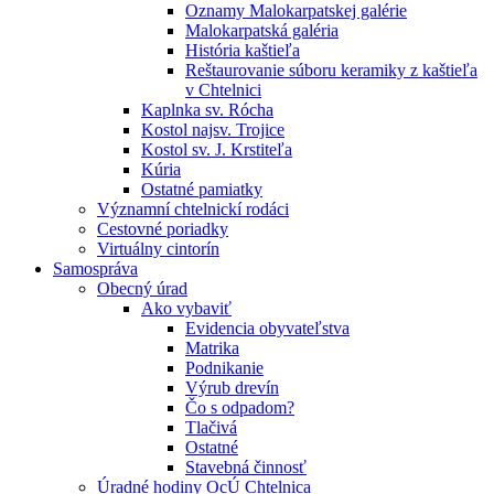
Oznamy Malokarpatskej galérie
Malokarpatská galéria
História kaštieľa
Reštaurovanie súboru keramiky z kaštieľa
v Chtelnici
Kaplnka sv. Rócha
Kostol najsv. Trojice
Kostol sv. J. Krstiteľa
Kúria
Ostatné pamiatky
Významní chtelnickí rodáci
Cestovné poriadky
Virtuálny cintorín
Samospráva
Obecný úrad
Ako vybaviť
Evidencia obyvateľstva
Matrika
Podnikanie
Výrub drevín
Čo s odpadom?
Tlačivá
Ostatné
Stavebná činnosť
Úradné hodiny OcÚ Chtelnica