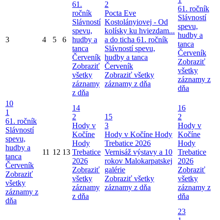
61.
2
61. ročník
ročník
Pocta Eve
Slávností
Slávností
Kostolányiovej - Od
spevu,
spevu,
kolísky ku hviezdam...
hudby a
3
4
5
6
hudby a
a do ticha
61. ročník
tanca
tanca
Slávností spevu,
Červeník
Červeník
hudby a tanca
Zobraziť
Zobraziť
Červeník
všetky
všetky
Zobraziť všetky
záznamy z
záznamy
záznamy z dňa
dňa
z dňa
10
14
16
1
2
15
2
61. ročník
Hody v
3
Hody v
Slávností
Kočíne
Hody v Kočíne
Hody
Kočíne
spevu,
Hody
Trebatice 2026
Hody
hudby a
11
12
13
Trebatice
Vernisáž výstavy a 10
Trebatice
tanca
2026
rokov Malokarpatskej
2026
Červeník
Zobraziť
galérie
Zobraziť
Zobraziť
všetky
Zobraziť všetky
všetky
všetky
záznamy
záznamy z dňa
záznamy z
záznamy z
z dňa
dňa
dňa
23