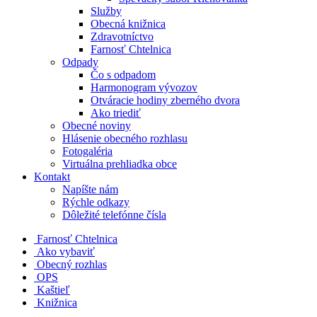
Služby
Obecná knižnica
Zdravotníctvo
Farnosť Chtelnica
Odpady
Čo s odpadom
Harmonogram vývozov
Otváracie hodiny zberného dvora
Ako triediť
Obecné noviny
Hlásenie obecného rozhlasu
Fotogaléria
Virtuálna prehliadka obce
Kontakt
Napíšte nám
Rýchle odkazy
Dôležité telefónne čísla
​
Farnosť Chtelnica
Ako vybaviť
Obecný rozhlas
OPS
Kaštieľ
Knižnica