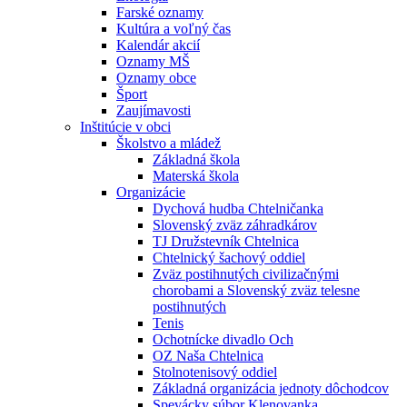
Farské oznamy
Kultúra a voľný čas
Kalendár akcií
Oznamy MŠ
Oznamy obce
Šport
Zaujímavosti
Inštitúcie v obci
Školstvo a mládež
Základná škola
Materská škola
Organizácie
Dychová hudba Chtelničanka
Slovenský zväz záhradkárov
TJ Družstevník Chtelnica
Chtelnický šachový oddiel
Zväz postihnutých civilizačnými
chorobami a Slovenský zväz telesne
postihnutých
Tenis
Ochotnícke divadlo Och
OZ Naša Chtelnica
Stolnotenisový oddiel
Základná organizácia jednoty dôchodcov
Spevácky súbor Klenovanka