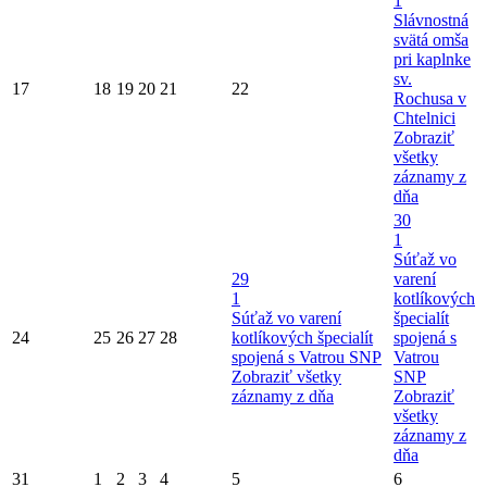
1
Slávnostná
svätá omša
pri kaplnke
sv.
17
18
19
20
21
22
Rochusa v
Chtelnici
Zobraziť
všetky
záznamy z
dňa
30
1
Súťaž vo
29
varení
1
kotlíkových
Súťaž vo varení
špecialít
24
25
26
27
28
kotlíkových špecialít
spojená s
spojená s Vatrou SNP
Vatrou
Zobraziť všetky
SNP
záznamy z dňa
Zobraziť
všetky
záznamy z
dňa
31
1
2
3
4
5
6