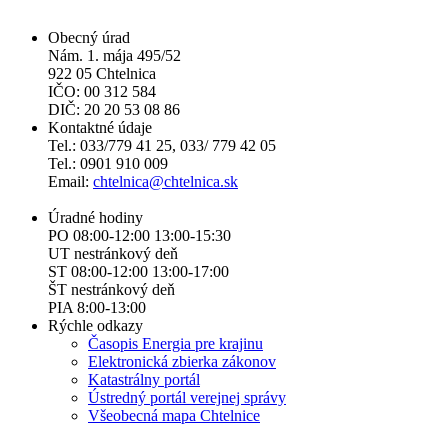
Obecný úrad
Nám. 1. mája 495/52
922 05 Chtelnica
IČO: 00 312 584
DIČ: 20 20 53 08 86
Kontaktné údaje
Tel.: 033/779 41 25, 033/ 779 42 05
Tel.: 0901 910 009
Email:
chtelnica@chtelnica.sk
Úradné hodiny
PO 08:00-12:00 13:00-15:30
UT nestránkový deň
ST 08:00-12:00 13:00-17:00
ŠT nestránkový deň
PIA 8:00-13:00
Rýchle odkazy
Časopis Energia pre krajinu
Elektronická zbierka zákonov
Katastrálny portál
Ústredný portál verejnej správy
Všeobecná mapa Chtelnice