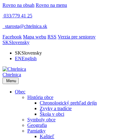
Rovno na obsah
Rovno na menu
033/779 41 25
​
starosta@chtelnica.sk
Facebook
Mapa webu
RSS
Verzia pre seniorov
SK
Slovensky
SK
Slovensky
EN
English
Chtelnica
Menu
Obec
História obce
Chronologický prehľad dejín
Zvyky a tradície
Škola v obci
Symboly obce
Geografia
Pamiatky
Kaštieľ