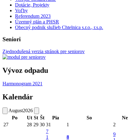
Dotácie, Projekty
Voľby
Referendum 2023
Územný plán a PHSR
Obecný podnik služieb Chtelnica s.r.o., r.s.p.
Seniori
Zjednodušená verzia stránok pre seniorov
Vývoz odpadu
Harmonogram 2021
Kalendár
August
2026
Po
Ut
St
Št
Pia
So
Ne
27
28
29
30
31
1
2
7
9
1
8
1