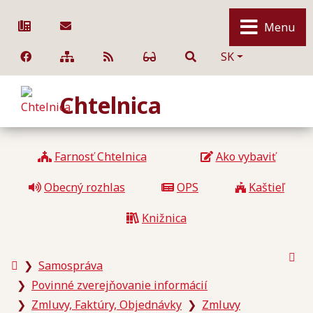
Rovno na obsah
Menu
​
033/779 41 25
starosta@chtelnica.sk
Slovensky
SK
Mapa webu
RSS
Facebook
Verzia pre seniorov
Chtelnica
Farnosť Chtelnica
Ako vybaviť
​
Obecný rozhlas
OPS
Kaštieľ
Knižnica
Vyt
Úvodná
Samospráva
stránka
Povinné zverejňovanie informácií
Zmluvy, Faktúry, Objednávky
Zmluvy