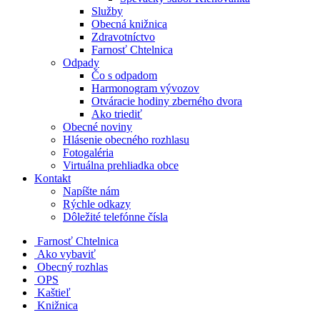
Služby
Obecná knižnica
Zdravotníctvo
Farnosť Chtelnica
Odpady
Čo s odpadom
Harmonogram vývozov
Otváracie hodiny zberného dvora
Ako triediť
Obecné noviny
Hlásenie obecného rozhlasu
Fotogaléria
Virtuálna prehliadka obce
Kontakt
Napíšte nám
Rýchle odkazy
Dôležité telefónne čísla
​
Farnosť Chtelnica
Ako vybaviť
Obecný rozhlas
OPS
Kaštieľ
Knižnica