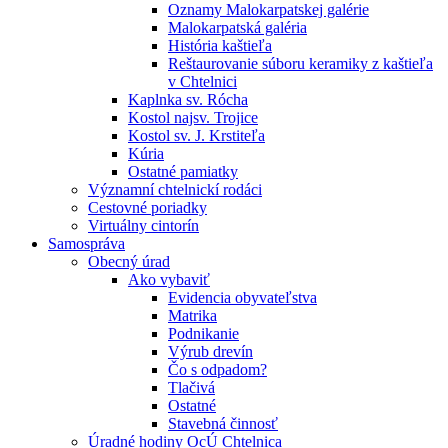
Oznamy Malokarpatskej galérie
Malokarpatská galéria
História kaštieľa
Reštaurovanie súboru keramiky z kaštieľa
v Chtelnici
Kaplnka sv. Rócha
Kostol najsv. Trojice
Kostol sv. J. Krstiteľa
Kúria
Ostatné pamiatky
Významní chtelnickí rodáci
Cestovné poriadky
Virtuálny cintorín
Samospráva
Obecný úrad
Ako vybaviť
Evidencia obyvateľstva
Matrika
Podnikanie
Výrub drevín
Čo s odpadom?
Tlačivá
Ostatné
Stavebná činnosť
Úradné hodiny OcÚ Chtelnica