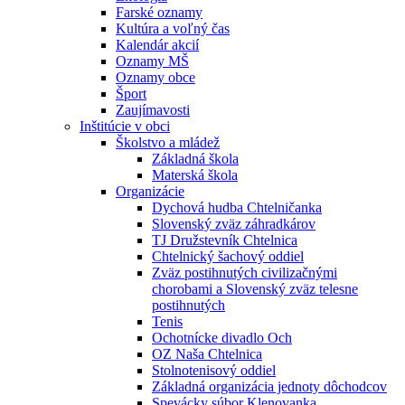
Farské oznamy
Kultúra a voľný čas
Kalendár akcií
Oznamy MŠ
Oznamy obce
Šport
Zaujímavosti
Inštitúcie v obci
Školstvo a mládež
Základná škola
Materská škola
Organizácie
Dychová hudba Chtelničanka
Slovenský zväz záhradkárov
TJ Družstevník Chtelnica
Chtelnický šachový oddiel
Zväz postihnutých civilizačnými
chorobami a Slovenský zväz telesne
postihnutých
Tenis
Ochotnícke divadlo Och
OZ Naša Chtelnica
Stolnotenisový oddiel
Základná organizácia jednoty dôchodcov
Spevácky súbor Klenovanka