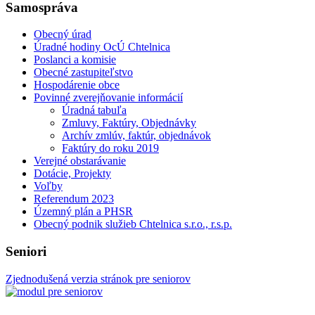
Samospráva
Obecný úrad
Úradné hodiny OcÚ Chtelnica
Poslanci a komisie
Obecné zastupiteľstvo
Hospodárenie obce
Povinné zverejňovanie informácií
Úradná tabuľa
Zmluvy, Faktúry, Objednávky
Archív zmlúv, faktúr, objednávok
Faktúry do roku 2019
Verejné obstarávanie
Dotácie, Projekty
Voľby
Referendum 2023
Územný plán a PHSR
Obecný podnik služieb Chtelnica s.r.o., r.s.p.
Seniori
Zjednodušená verzia stránok pre seniorov