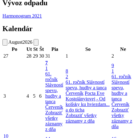
Vývoz odpadu
Harmonogram 2021
Kalendár
August
2026
Po
Ut
St
Št
Pia
So
Ne
27
28
29
30
31
1
2
7
9
1
8
1
61.
2
61. ročník
ročník
61. ročník Slávností
Slávností
Slávností
spevu, hudby a tanca
spevu,
spevu,
Červeník
Pocta Eve
hudby a
3
4
5
6
hudby a
Kostolányiovej - Od
tanca
tanca
kolísky ku hviezdam...
Červeník
Červeník
a do ticha
Zobraziť
Zobraziť
Zobraziť všetky
všetky
všetky
záznamy z dňa
záznamy z
záznamy
dňa
z dňa
10