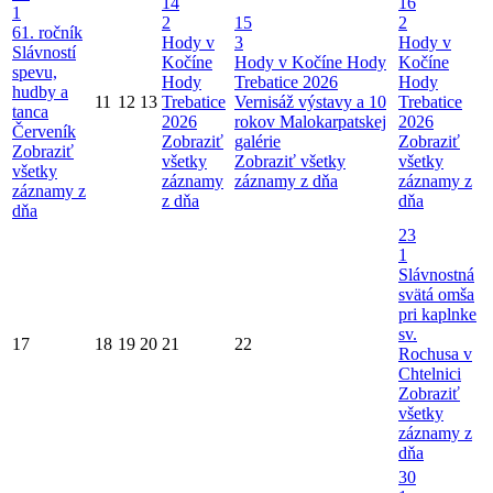
14
16
1
2
15
2
61. ročník
Hody v
3
Hody v
Slávností
Kočíne
Hody v Kočíne
Hody
Kočíne
spevu,
Hody
Trebatice 2026
Hody
hudby a
11
12
13
Trebatice
Vernisáž výstavy a 10
Trebatice
tanca
2026
rokov Malokarpatskej
2026
Červeník
Zobraziť
galérie
Zobraziť
Zobraziť
všetky
Zobraziť všetky
všetky
všetky
záznamy
záznamy z dňa
záznamy z
záznamy z
z dňa
dňa
dňa
23
1
Slávnostná
svätá omša
pri kaplnke
sv.
17
18
19
20
21
22
Rochusa v
Chtelnici
Zobraziť
všetky
záznamy z
dňa
30