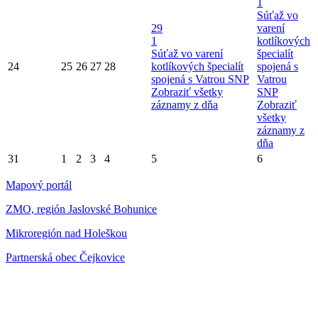
1
Súťaž vo
29
varení
1
kotlíkových
Súťaž vo varení
špecialít
24
25
26
27
28
kotlíkových špecialít
spojená s
spojená s Vatrou SNP
Vatrou
Zobraziť všetky
SNP
záznamy z dňa
Zobraziť
všetky
záznamy z
dňa
31
1
2
3
4
5
6
Mapový portál
ZMO, región Jaslovské Bohunice
Mikroregión nad Holeškou
Partnerská obec Čejkovice