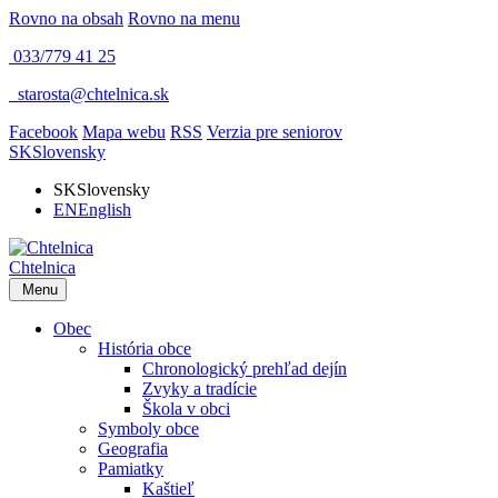
Rovno na obsah
Rovno na menu
033/779 41 25
​
starosta@chtelnica.sk
Facebook
Mapa webu
RSS
Verzia pre seniorov
SK
Slovensky
SK
Slovensky
EN
English
Chtelnica
Menu
Obec
História obce
Chronologický prehľad dejín
Zvyky a tradície
Škola v obci
Symboly obce
Geografia
Pamiatky
Kaštieľ