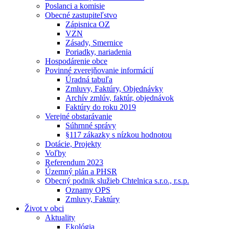
Poslanci a komisie
Obecné zastupiteľstvo
Zápisnica OZ
VZN
Zásady, Smernice
Poriadky, nariadenia
Hospodárenie obce
Povinné zverejňovanie informácií
Úradná tabuľa
Zmluvy, Faktúry, Objednávky
Archív zmlúv, faktúr, objednávok
Faktúry do roku 2019
Verejné obstarávanie
Súhrnné správy
§117 zákazky s nízkou hodnotou
Dotácie, Projekty
Voľby
Referendum 2023
Územný plán a PHSR
Obecný podnik služieb Chtelnica s.r.o., r.s.p.
Oznamy OPS
Zmluvy, Faktúry
Život v obci
Aktuality
Ekológia