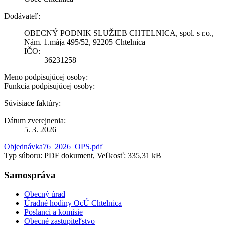
Dodávateľ:
OBECNÝ PODNIK SLUŽIEB CHTELNICA, spol. s r.o.,
Nám. 1.mája 495/52, 92205 Chtelnica
IČO:
36231258
Meno podpisujúcej osoby:
Funkcia podpisujúcej osoby:
Súvisiace faktúry:
Dátum zverejnenia:
5. 3. 2026
Objednávka76_2026_OPS.pdf
Typ súboru: PDF dokument, Veľkosť: 335,31 kB
Samospráva
Obecný úrad
Úradné hodiny OcÚ Chtelnica
Poslanci a komisie
Obecné zastupiteľstvo