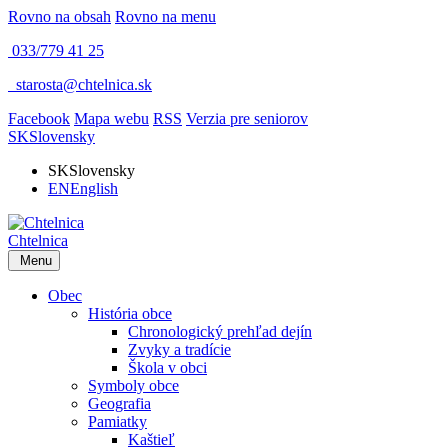
Rovno na obsah
Rovno na menu
033/779 41 25
​
starosta@chtelnica.sk
Facebook
Mapa webu
RSS
Verzia pre seniorov
SK
Slovensky
SK
Slovensky
EN
English
Chtelnica
Menu
Obec
História obce
Chronologický prehľad dejín
Zvyky a tradície
Škola v obci
Symboly obce
Geografia
Pamiatky
Kaštieľ