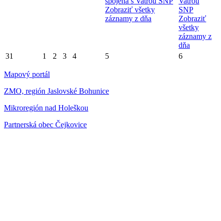
spojená s Vatrou SNP
Vatrou
Zobraziť všetky
SNP
záznamy z dňa
Zobraziť
všetky
záznamy z
dňa
31
1
2
3
4
5
6
Mapový portál
ZMO, región Jaslovské Bohunice
Mikroregión nad Holeškou
Partnerská obec Čejkovice