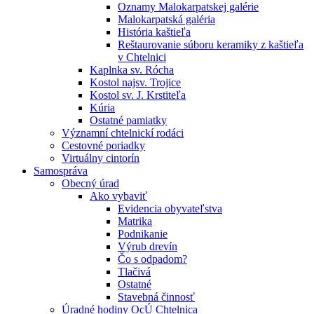
Oznamy Malokarpatskej galérie
Malokarpatská galéria
História kaštieľa
Reštaurovanie súboru keramiky z kaštieľa
v Chtelnici
Kaplnka sv. Rócha
Kostol najsv. Trojice
Kostol sv. J. Krstiteľa
Kúria
Ostatné pamiatky
Významní chtelnickí rodáci
Cestovné poriadky
Virtuálny cintorín
Samospráva
Obecný úrad
Ako vybaviť
Evidencia obyvateľstva
Matrika
Podnikanie
Výrub drevín
Čo s odpadom?
Tlačivá
Ostatné
Stavebná činnosť
Úradné hodiny OcÚ Chtelnica