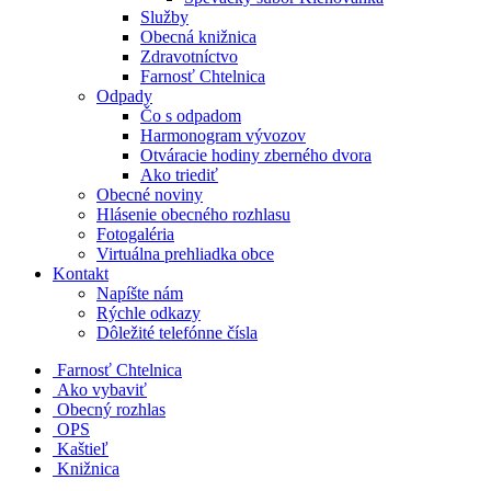
Služby
Obecná knižnica
Zdravotníctvo
Farnosť Chtelnica
Odpady
Čo s odpadom
Harmonogram vývozov
Otváracie hodiny zberného dvora
Ako triediť
Obecné noviny
Hlásenie obecného rozhlasu
Fotogaléria
Virtuálna prehliadka obce
Kontakt
Napíšte nám
Rýchle odkazy
Dôležité telefónne čísla
​
Farnosť Chtelnica
Ako vybaviť
Obecný rozhlas
OPS
Kaštieľ
Knižnica