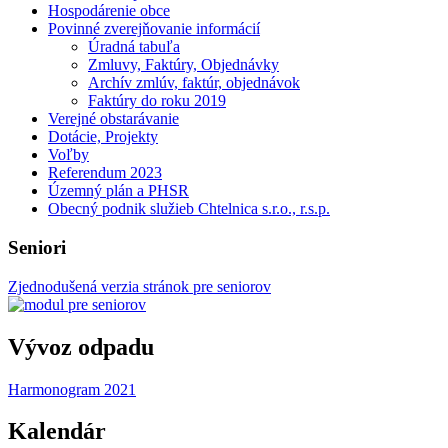
Hospodárenie obce
Povinné zverejňovanie informácií
Úradná tabuľa
Zmluvy, Faktúry, Objednávky
Archív zmlúv, faktúr, objednávok
Faktúry do roku 2019
Verejné obstarávanie
Dotácie, Projekty
Voľby
Referendum 2023
Územný plán a PHSR
Obecný podnik služieb Chtelnica s.r.o., r.s.p.
Seniori
Zjednodušená verzia stránok pre seniorov
Vývoz odpadu
Harmonogram 2021
Kalendár