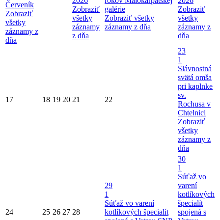
2026
rokov Malokarpatskej
2026
Červeník
Zobraziť
galérie
Zobraziť
Zobraziť
všetky
Zobraziť všetky
všetky
všetky
záznamy
záznamy z dňa
záznamy z
záznamy z
z dňa
dňa
dňa
23
1
Slávnostná
svätá omša
pri kaplnke
sv.
17
18
19
20
21
22
Rochusa v
Chtelnici
Zobraziť
všetky
záznamy z
dňa
30
1
Súťaž vo
29
varení
1
kotlíkových
Súťaž vo varení
špecialít
24
25
26
27
28
kotlíkových špecialít
spojená s