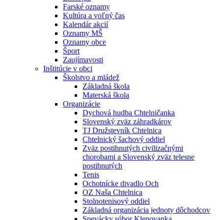
Farské oznamy
Kultúra a voľný čas
Kalendár akcií
Oznamy MŠ
Oznamy obce
Šport
Zaujímavosti
Inštitúcie v obci
Školstvo a mládež
Základná škola
Materská škola
Organizácie
Dychová hudba Chtelničanka
Slovenský zväz záhradkárov
TJ Družstevník Chtelnica
Chtelnický šachový oddiel
Zväz postihnutých civilizačnými
chorobami a Slovenský zväz telesne
postihnutých
Tenis
Ochotnícke divadlo Och
OZ Naša Chtelnica
Stolnotenisový oddiel
Základná organizácia jednoty dôchodcov
Spevácky súbor Klenovanka