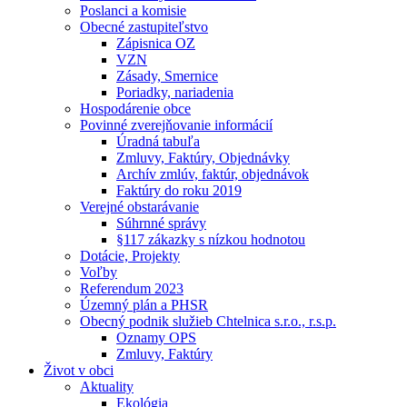
Poslanci a komisie
Obecné zastupiteľstvo
Zápisnica OZ
VZN
Zásady, Smernice
Poriadky, nariadenia
Hospodárenie obce
Povinné zverejňovanie informácií
Úradná tabuľa
Zmluvy, Faktúry, Objednávky
Archív zmlúv, faktúr, objednávok
Faktúry do roku 2019
Verejné obstarávanie
Súhrnné správy
§117 zákazky s nízkou hodnotou
Dotácie, Projekty
Voľby
Referendum 2023
Územný plán a PHSR
Obecný podnik služieb Chtelnica s.r.o., r.s.p.
Oznamy OPS
Zmluvy, Faktúry
Život v obci
Aktuality
Ekológia