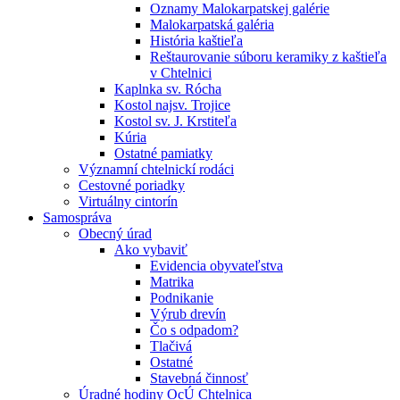
Oznamy Malokarpatskej galérie
Malokarpatská galéria
História kaštieľa
Reštaurovanie súboru keramiky z kaštieľa
v Chtelnici
Kaplnka sv. Rócha
Kostol najsv. Trojice
Kostol sv. J. Krstiteľa
Kúria
Ostatné pamiatky
Významní chtelnickí rodáci
Cestovné poriadky
Virtuálny cintorín
Samospráva
Obecný úrad
Ako vybaviť
Evidencia obyvateľstva
Matrika
Podnikanie
Výrub drevín
Čo s odpadom?
Tlačivá
Ostatné
Stavebná činnosť
Úradné hodiny OcÚ Chtelnica