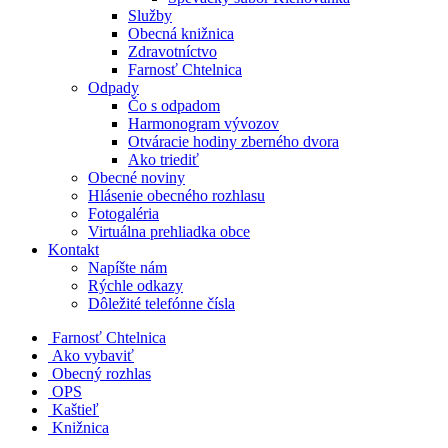
Služby
Obecná knižnica
Zdravotníctvo
Farnosť Chtelnica
Odpady
Čo s odpadom
Harmonogram vývozov
Otváracie hodiny zberného dvora
Ako triediť
Obecné noviny
Hlásenie obecného rozhlasu
Fotogaléria
Virtuálna prehliadka obce
Kontakt
Napíšte nám
Rýchle odkazy
Dôležité telefónne čísla
​
Farnosť Chtelnica
Ako vybaviť
Obecný rozhlas
OPS
Kaštieľ
Knižnica