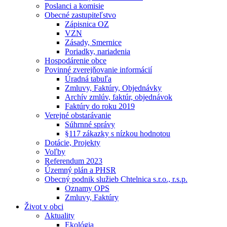
Poslanci a komisie
Obecné zastupiteľstvo
Zápisnica OZ
VZN
Zásady, Smernice
Poriadky, nariadenia
Hospodárenie obce
Povinné zverejňovanie informácií
Úradná tabuľa
Zmluvy, Faktúry, Objednávky
Archív zmlúv, faktúr, objednávok
Faktúry do roku 2019
Verejné obstarávanie
Súhrnné správy
§117 zákazky s nízkou hodnotou
Dotácie, Projekty
Voľby
Referendum 2023
Územný plán a PHSR
Obecný podnik služieb Chtelnica s.r.o., r.s.p.
Oznamy OPS
Zmluvy, Faktúry
Život v obci
Aktuality
Ekológia