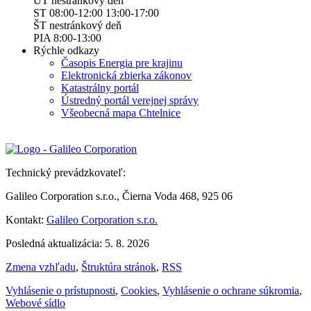
UT nestránkový deň
ST 08:00-12:00 13:00-17:00
ŠT nestránkový deň
PIA 8:00-13:00
Rýchle odkazy
Časopis Energia pre krajinu
Elektronická zbierka zákonov
Katastrálny portál
Ústredný portál verejnej správy
Všeobecná mapa Chtelnice
Technický prevádzkovateľ:
Galileo Corporation s.r.o., Čierna Voda 468, 925 06
Kontakt:
Galileo Corporation s.r.o.
Posledná aktualizácia: 5. 8. 2026
Zmena vzhľadu
,
Štruktúra stránok
,
RSS
Vyhlásenie o prístupnosti
,
Cookies
,
Vyhlásenie o ochrane súkromia
,
Webové sídlo