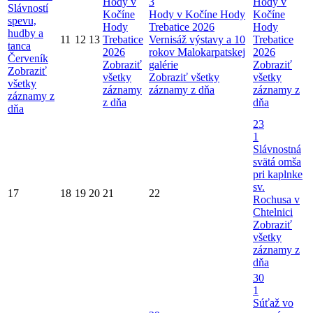
Hody v
3
Hody v
Slávností
Kočíne
Hody v Kočíne
Hody
Kočíne
spevu,
Hody
Trebatice 2026
Hody
hudby a
11
12
13
Trebatice
Vernisáž výstavy a 10
Trebatice
tanca
2026
rokov Malokarpatskej
2026
Červeník
Zobraziť
galérie
Zobraziť
Zobraziť
všetky
Zobraziť všetky
všetky
všetky
záznamy
záznamy z dňa
záznamy z
záznamy z
z dňa
dňa
dňa
23
1
Slávnostná
svätá omša
pri kaplnke
sv.
17
18
19
20
21
22
Rochusa v
Chtelnici
Zobraziť
všetky
záznamy z
dňa
30
1
Súťaž vo