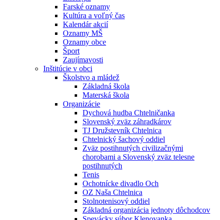
Farské oznamy
Kultúra a voľný čas
Kalendár akcií
Oznamy MŠ
Oznamy obce
Šport
Zaujímavosti
Inštitúcie v obci
Školstvo a mládež
Základná škola
Materská škola
Organizácie
Dychová hudba Chtelničanka
Slovenský zväz záhradkárov
TJ Družstevník Chtelnica
Chtelnický šachový oddiel
Zväz postihnutých civilizačnými
chorobami a Slovenský zväz telesne
postihnutých
Tenis
Ochotnícke divadlo Och
OZ Naša Chtelnica
Stolnotenisový oddiel
Základná organizácia jednoty dôchodcov
Spevácky súbor Klenovanka