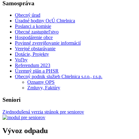
Samospráva
Obecný úrad
Úradné hodiny OcÚ Chtelnica
Poslanci a komisie
Obecné zastupiteľstvo
Hospodárenie obce
Povinné zverejňovanie informácií
Verejné obstarávanie
Dotácie, Projekty
Voľby
Referendum 2023
Územný plán a PHSR
Obecný podnik služieb Chtelnica s.r.o., r.s.p.
Oznamy OPS
Zmluvy, Faktúry
Seniori
Zjednodušená verzia stránok pre seniorov
Vývoz odpadu