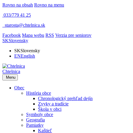
Rovno na obsah
Rovno na menu
033/779 41 25
​
starosta@chtelnica.sk
Facebook
Mapa webu
RSS
Verzia pre seniorov
SK
Slovensky
SK
Slovensky
EN
English
Chtelnica
Menu
Obec
História obce
Chronologický prehľad dejín
Zvyky a tradície
Škola v obci
Symboly obce
Geografia
Pamiatky
Kaštieľ