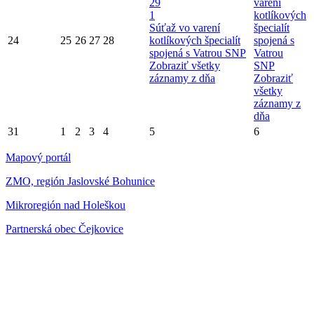
29
varení
1
kotlíkových
Súťaž vo varení
špecialít
24
25
26
27
28
kotlíkových špecialít
spojená s
spojená s Vatrou SNP
Vatrou
Zobraziť všetky
SNP
záznamy z dňa
Zobraziť
všetky
záznamy z
dňa
31
1
2
3
4
5
6
Mapový portál
ZMO, región Jaslovské Bohunice
Mikroregión nad Holeškou
Partnerská obec Čejkovice